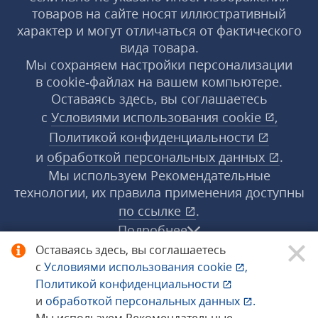
товаров на сайте носят иллюстративный
характер и могут отличаться от фактического
вида товара.
Мы сохраняем настройки персонализации
в cookie‑файлах на вашем компьютере.
Оставаясь здесь, вы соглашаетесь
с
Условиями использования
cookie
,
Политикой конфиденциальности
и
обработкой персональных данных
.
Мы используем Рекомендательные
технологии, их правила применения доступны
по ссылке
.
Подробнее
Оставаясь здесь, вы соглашаетесь
с
Условиями использования
cookie
,
© 1998−2026 «1С‑Рарус» ®. Все права
Политикой конфиденциальности
защищены.
и
обработкой персональных данных
.