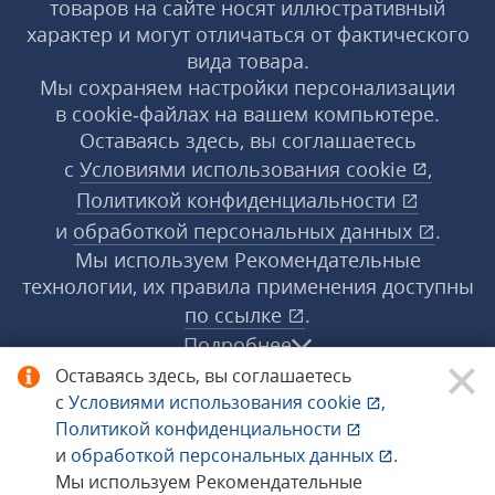
товаров на сайте носят иллюстративный
характер и могут отличаться от фактического
вида товара.
Мы сохраняем настройки персонализации
в cookie‑файлах на вашем компьютере.
Оставаясь здесь, вы соглашаетесь
с
Условиями использования
cookie
,
Политикой конфиденциальности
и
обработкой персональных данных
.
Мы используем Рекомендательные
технологии, их правила применения доступны
по ссылке
.
Подробнее
Оставаясь здесь, вы соглашаетесь
с
Условиями использования
cookie
,
© 1998−2026 «1С‑Рарус» ®. Все права
Политикой конфиденциальности
защищены.
и
обработкой персональных данных
.
Мы используем Рекомендательные