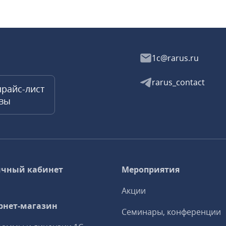
1c@rarus.ru
rarus_contact
прайс-лист
квы
чный кабинет
Мероприятия
Акции
рнет-магазин
Семинары, конференции