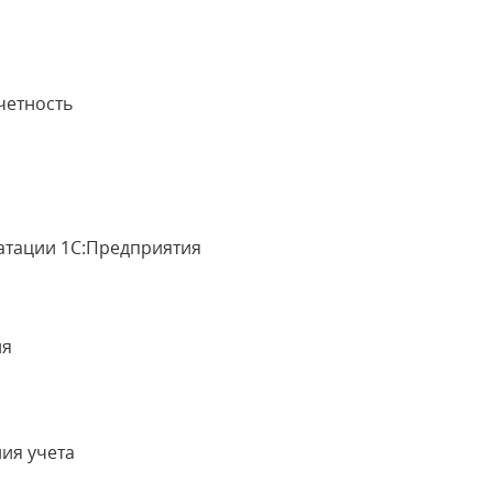
четность
уатации 1С:Предприятия
ия
ия учета