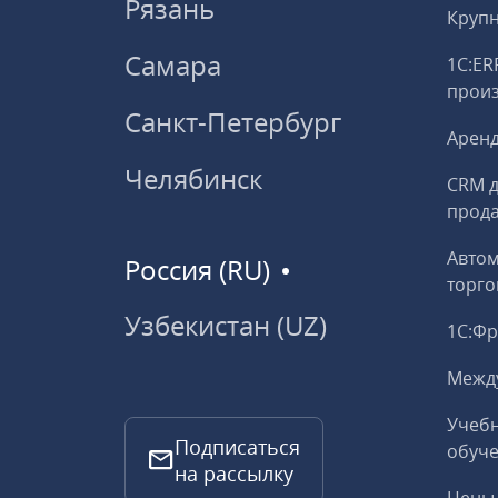
Рязань
Круп
Самара
1С:ER
прои
Санкт-Петербург
Аренд
Челябинск
CRM д
прод
Авто
Россия (RU)
торго
Узбекистан (UZ)
1С:Ф
Межд
Учебн
Подписаться
обуче
на рассылку