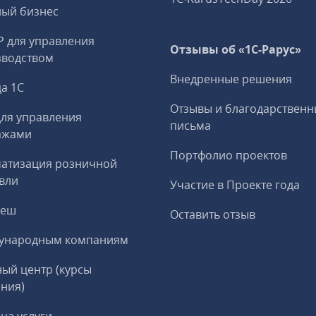
ный бизнес
P для управления
Отзывы об «1С-Рарус»
зводством
Внедренные решения
а 1С
Отзывы и благодарственн
ля управления
письма
ажами
Портфолио проектов
матизация розничной
вли
Участие в Проекте года
реш
Оставить отзыв
ународным компаниям
ый центр (курсы
ния)