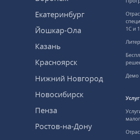
Прогр
Екатеринбург
Отрас
спец
Йошкар-Ола
1С и 
Литер
Казань
Беспл
Красноярск
решен
Демо 
Нижний Новгород
Новосибирск
Услу
Пенза
Услуг
малог
Ростов-на-Дону
Отрас