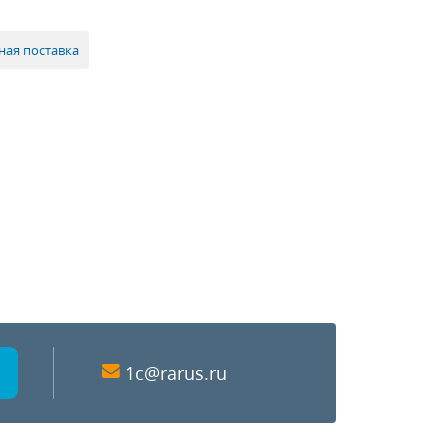
ная поставка
1c@rarus.ru