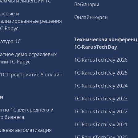
аммы и лицензии 1С
Вебинары
левые и
Онлайн-курсы
иализированные решения
1С‑Рарус
Техническая конференц
атура 1С
1C‑RarusTechDay
атное демо отраслевых
1C‑RarusTechDay 2026
ий 1С‑Рарус
1C‑RarusTechDay 2025
1С:Предприятие 8 онлайн
1C‑RarusTechDay 2024
ги
1C‑RarusTechDay 2023
и по 1С для среднего и
1C‑RarusTechDay 2022
о бизнеса
1C‑RarusTechDay 2021
левая автоматизация
1C‑RarusTechDay 2020