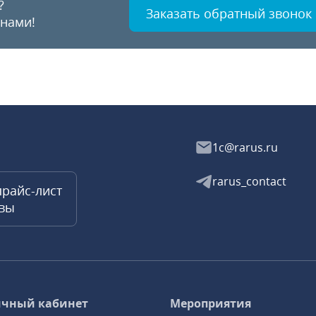
?
Заказать обратный звонок
 нами!
1c@rarus.ru
rarus_contact
прайс-лист
квы
чный кабинет
Мероприятия