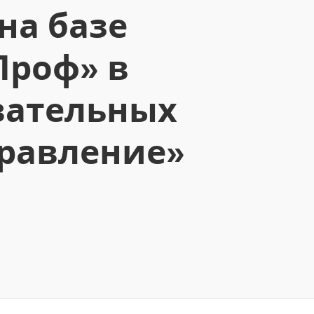
на базе
Проф» в
вательных
равление»