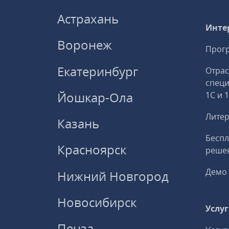
Астрахань
Инте
Воронеж
Прогр
Екатеринбург
Отрас
спец
Йошкар-Ола
1С и 
Литер
Казань
Беспл
Красноярск
решен
Демо 
Нижний Новгород
Новосибирск
Услу
Пенза