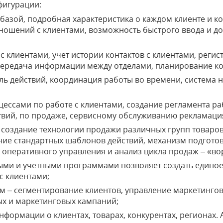
фигурации:
базой, подробная характеристика о каждом клиенте и к
ношений с клиентами, возможность быстрого ввода и д
 клиентами, учет истории контактов с клиентами, реги
передача информации между отделами, планирование ко
ь действий, координация работы во времени, система
ессами по работе с клиентами, создание регламента ра
вий, по продаже, сервисному обслуживанию рекламаци
создание технологии продажи различных групп товаров
ние стандартных шаблонов действий, механизм подгото
оперативного управления и анализ цикла продаж – «во
ыми и учетными программами позволяет создать един
с клиентами;
м – сегментирование клиентов, управление маркетинго
х и маркетинговых кампаний;
формации о клиентах, товарах, конкурентах, регионах. 