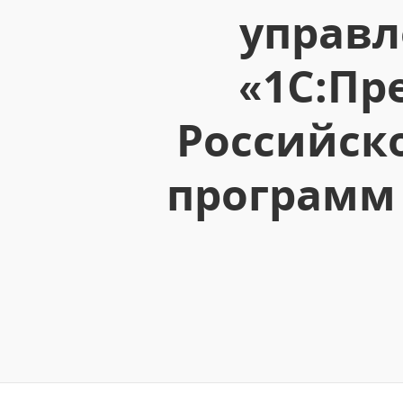
управл
«1С:Пр
Российск
программ