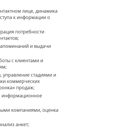
онтактном лице, динамика
оступа к информации о
страция потребности
нтактов;
 напоминаний и выдачи
боты с клиентами и
ям;
, управление стадиями и
вки коммерческих
ронка» продаж;
ое информационное
выми компаниями, оценка
Анализ анкет;