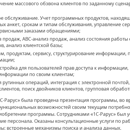
чение массового обзвона клиентов по заданному сцена
е обслуживание. Учет программных продуктов, находящ
ых анкет, срокам и типам обслуживания, управление 
сервисными заказами обращениями;
продаж, АВС-анализ продаж, анализ состояния работы с
в, анализ клиентской базы;
м, продуктам, сервису, структурирование информации, 
мации;
тройка для пользователей прав доступа к информации,
 информации по своим клиентам;
рутинных операций, интеграция с электронной почтой, 
лиентов, поиск двойников клиентов, групповая обработк
С-Рарус» была проведена презентация программы, во в
е функциональных возможностей своим текущим потребн
иобретении программы. Сотрудниками «1С-Рарус» был 
ие персонала. Оказаны консультационные услуги по рабо
ы: встроенные механизмы поиска и анализа данных.