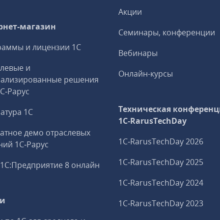
Акции
рнет-магазин
Семинары, конференции
аммы и лицензии 1С
Вебинары
левые и
Онлайн-курсы
иализированные решения
1С‑Рарус
Техническая конференц
атура 1С
1C‑RarusTechDay
атное демо отраслевых
1C‑RarusTechDay 2026
ий 1С‑Рарус
1C‑RarusTechDay 2025
1С:Предприятие 8 онлайн
1C‑RarusTechDay 2024
ги
1C‑RarusTechDay 2023