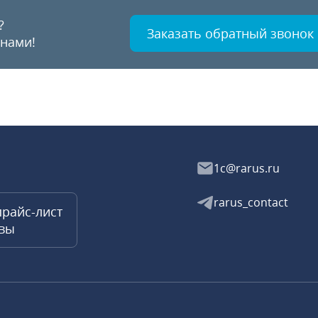
?
Заказать обратный звонок
 нами!
1c@rarus.ru
rarus_contact
прайс-лист
квы