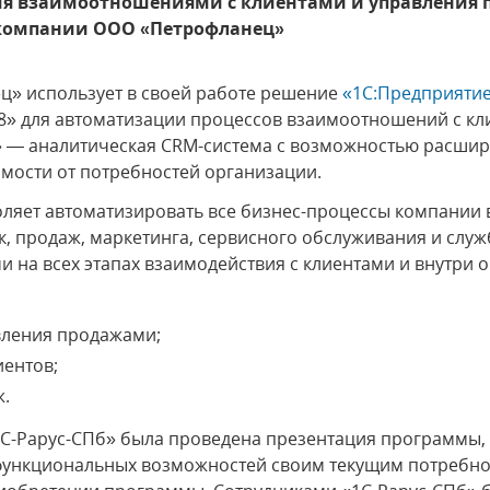
я взаимоотношениями с клиентами и управления 
в компании ООО «Петрофланец»
» использует в своей работе решение
«1С:Предприяти
8» для автоматизации процессов взаимоотношений с кл
» — аналитическая CRM-система с возможностью расшир
имости от потребностей организации.
яет автоматизировать все бизнес-процессы компании в
, продаж, маркетинга, сервисного обслуживания и служб
и на всех этапах взаимодействия с клиентами и внутри 
вления продажами;
иентов;
ж.
С-Рарус-СПб» была проведена презентация программы, 
е функциональных возможностей своим текущим потребн