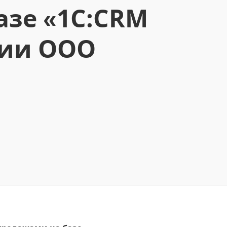
азе «1С:CRM
нии ООО