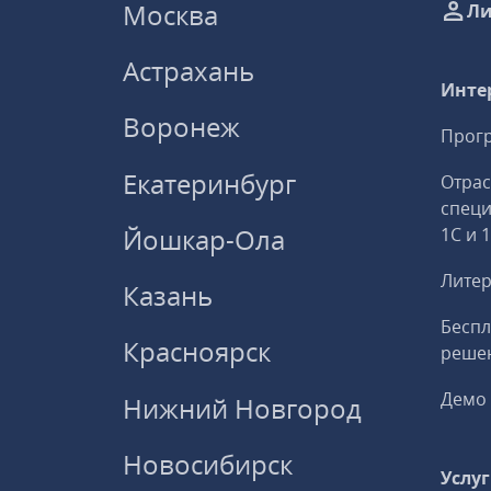
Москва
Ли
Астрахань
Инте
Воронеж
Прогр
Екатеринбург
Отрас
спец
Йошкар-Ола
1С и 
Литер
Казань
Беспл
Красноярск
решен
Демо 
Нижний Новгород
Новосибирск
Услу