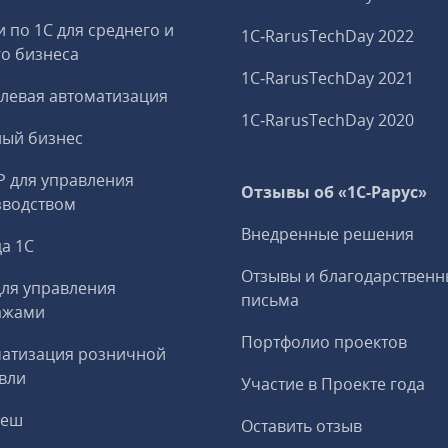
и по 1С для среднего и
1C‑RarusTechDay 2022
о бизнеса
1C‑RarusTechDay 2021
левая автоматизация
1C‑RarusTechDay 2020
ный бизнес
P для управления
Отзывы об «1С-Рарус»
зводством
Внедренные решения
а 1С
Отзывы и благодарственн
ля управления
письма
ажами
Портфолио проектов
матизация розничной
вли
Участие в Проекте года
реш
Оставить отзыв