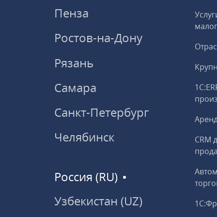
Пенза
Услуг
малог
Ростов-на-Дону
Отрас
Рязань
Круп
Самара
1С:ER
прои
Санкт-Петербург
Аренд
Челябинск
CRM д
прод
Авто
Россия (RU)
торго
Узбекистан (UZ)
1С:Ф