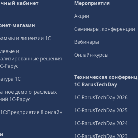
чный кабинет
Мероприятия
Акции
рнет-магазин
Семинары, конференции
аммы и лицензии 1С
Вебинары
левые и
Онлайн-курсы
иализированные решения
1С‑Рарус
Техническая конференц
атура 1С
1C‑RarusTechDay
атное демо отраслевых
1C‑RarusTechDay 2026
ий 1С‑Рарус
1C‑RarusTechDay 2025
1С:Предприятие 8 онлайн
1C‑RarusTechDay 2024
ги
1C‑RarusTechDay 2023