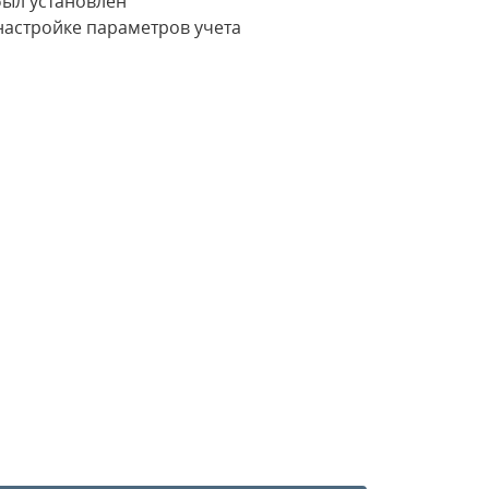
был установлен
настройке параметров учета