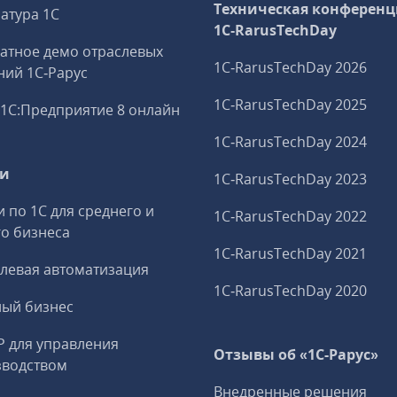
Техническая конференц
атура 1С
1C‑RarusTechDay
атное демо отраслевых
1C‑RarusTechDay 2026
ий 1С‑Рарус
1C‑RarusTechDay 2025
1С:Предприятие 8 онлайн
1C‑RarusTechDay 2024
ги
1C‑RarusTechDay 2023
и по 1С для среднего и
1C‑RarusTechDay 2022
о бизнеса
1C‑RarusTechDay 2021
левая автоматизация
1C‑RarusTechDay 2020
ный бизнес
P для управления
Отзывы об «1С-Рарус»
зводством
Внедренные решения