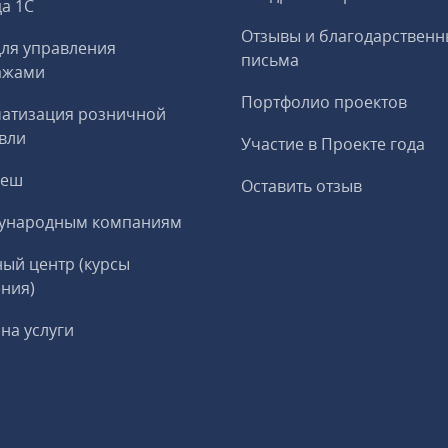
а 1С
Отзывы и благодарственн
ля управления
письма
ажами
Портфолио проектов
матизация розничной
вли
Участие в Проекте года
реш
Оставить отзыв
ународным компаниям
ый центр (курсы
ния)
на услуги