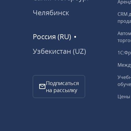
Аренд
Челябинск
CRM д
прод
Авто
Россия (RU)
торго
Узбекистан (UZ)
1С:Ф
Межд
Учебн
Подписаться
обуче
на рассылку
Цены 