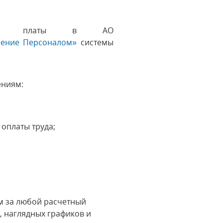
отной платы в АО
ление Персоналом»
системы
ениям:
оплаты труда;
м за любой расчетный
, наглядных графиков и