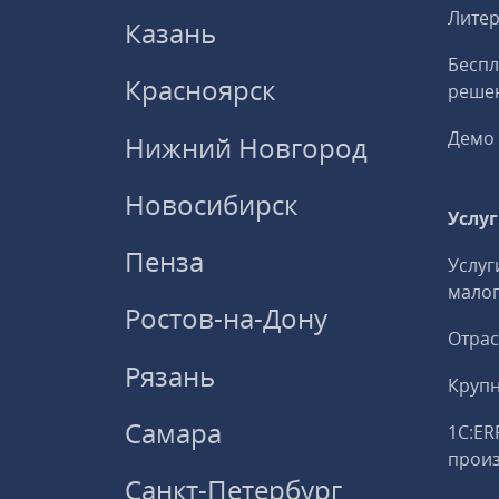
Литер
Казань
Беспл
Красноярск
решен
Демо 
Нижний Новгород
Новосибирск
Услу
Пенза
Услуг
малог
Ростов-на-Дону
Отрас
Рязань
Круп
Самара
1С:ER
прои
Санкт-Петербург