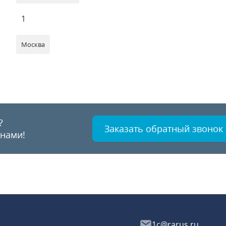
1
Москва
?
Заказать обратный звонок
 нами!
1c@rarus.ru