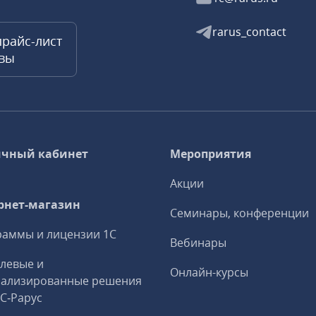
rarus_contact
прайс-лист
квы
чный кабинет
Мероприятия
Акции
рнет-магазин
Семинары, конференции
аммы и лицензии 1С
Вебинары
левые и
Онлайн-курсы
иализированные решения
1С‑Рарус