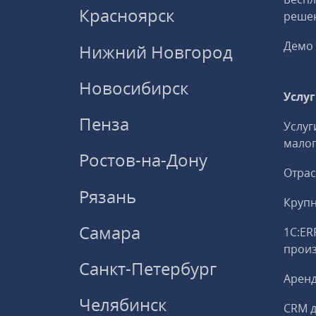
Красноярск
решен
Демо 
Нижний Новгород
Новосибирск
Услу
Пенза
Услуг
малог
Ростов-на-Дону
Отрас
Рязань
Круп
Самара
1С:ER
прои
Санкт-Петербург
Аренд
Челябинск
CRM д