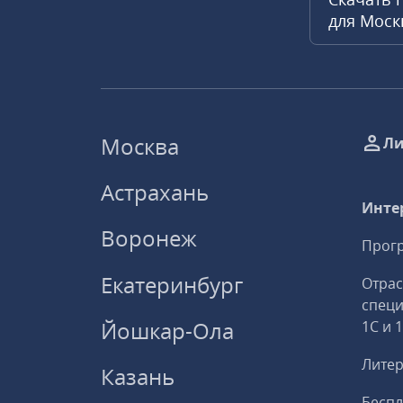
для Мос
Москва
Ли
Астрахань
Инте
Воронеж
Прогр
Екатеринбург
Отрас
спец
Йошкар-Ола
1С и 
Литер
Казань
Беспл