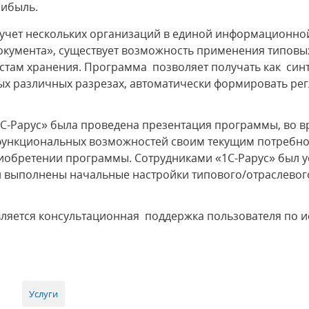
рибыль.
учет нескольких организаций в единой информационной
документа», существует возможность применения типовы
естам хранения. Программа позволяет получать как синт
мых различных разрезах, автоматически формировать р
С-Рарус» была проведена презентация программы, во в
е функциональных возможностей своим текущим потребн
иобретении программы. Сотрудниками «1С-Рарус» был 
 и выполнены начальные настройки типового/отраслево
вляется консультационная поддержка пользователя по 
Услуги