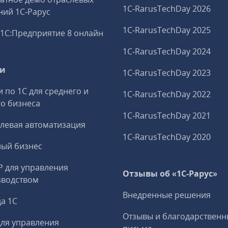
1C‑RarusTechDay 2026
ий 1С‑Рарус
1C‑RarusTechDay 2025
1С:Предприятие 8 онлайн
1C‑RarusTechDay 2024
ги
1C‑RarusTechDay 2023
и по 1С для среднего и
1C‑RarusTechDay 2022
о бизнеса
1C‑RarusTechDay 2021
левая автоматизация
1C‑RarusTechDay 2020
ный бизнес
P для управления
Отзывы об «1С-Рарус»
зводством
Внедренные решения
а 1С
Отзывы и благодарственн
ля управления