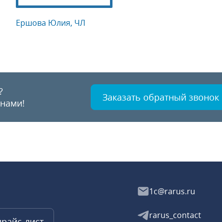
Ершова Юлия, ЧЛ
?
Заказать обратный звонок
 нами!
1c@rarus.ru
rarus_contact
прайс-лист