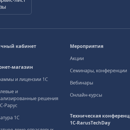
квы
чный кабинет
Мероприятия
Акции
рнет-магазин
Семинары, конференции
аммы и лицензии 1С
Вебинары
левые и
Онлайн-курсы
иализированные решения
1С‑Рарус
Техническая конференц
атура 1С
1C‑RarusTechDay
атное демо отраслевых