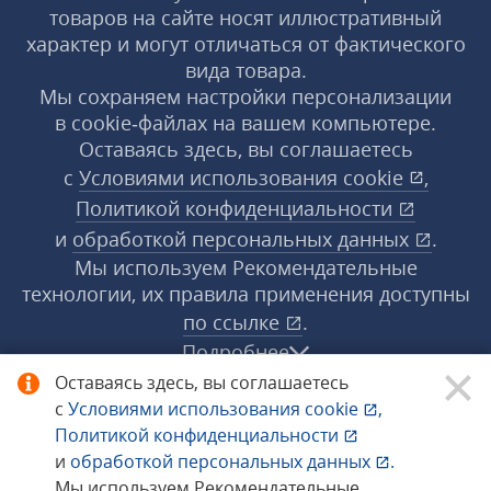
товаров на сайте носят иллюстративный
характер и могут отличаться от фактического
вида товара.
Мы сохраняем настройки персонализации
в cookie‑файлах на вашем компьютере.
Оставаясь здесь, вы соглашаетесь
с
Условиями использования
cookie
,
Политикой конфиденциальности
и
обработкой персональных данных
.
Мы используем Рекомендательные
технологии, их правила применения доступны
по ссылке
.
Подробнее
Оставаясь здесь, вы соглашаетесь
с
Условиями использования
cookie
,
© 1998−2026 «1С‑Рарус» ®. Все права
Политикой конфиденциальности
защищены.
и
обработкой персональных данных
.
Мы используем Рекомендательные