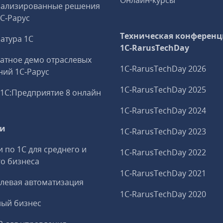
Онлайн-курсы
иализированные решения
1С‑Рарус
Техническая конференц
атура 1С
1C‑RarusTechDay
атное демо отраслевых
1C‑RarusTechDay 2026
ий 1С‑Рарус
1C‑RarusTechDay 2025
1С:Предприятие 8 онлайн
1C‑RarusTechDay 2024
ги
1C‑RarusTechDay 2023
и по 1С для среднего и
1C‑RarusTechDay 2022
о бизнеса
1C‑RarusTechDay 2021
левая автоматизация
1C‑RarusTechDay 2020
ный бизнес