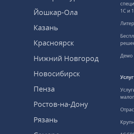
спец
Йошкар-Ола
1С и 
Литер
Казань
Беспл
Красноярск
решен
Демо 
Нижний Новгород
Новосибирск
Услу
Пенза
Услуг
малог
Ростов-на-Дону
Отрас
Рязань
Круп