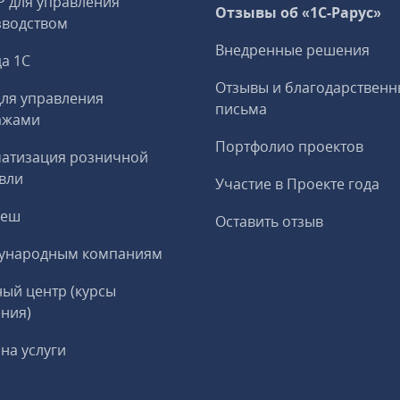
P для управления
Отзывы об «1С-Рарус»
зводством
Внедренные решения
а 1С
Отзывы и благодарственн
ля управления
письма
ажами
Портфолио проектов
матизация розничной
вли
Участие в Проекте года
реш
Оставить отзыв
ународным компаниям
ый центр (курсы
ния)
на услуги