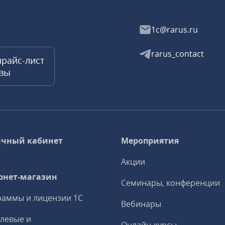
1c@rarus.ru
rarus_contact
прайс-лист
квы
чный кабинет
Мероприятия
Акции
рнет-магазин
Семинары, конференции
аммы и лицензии 1С
Вебинары
левые и