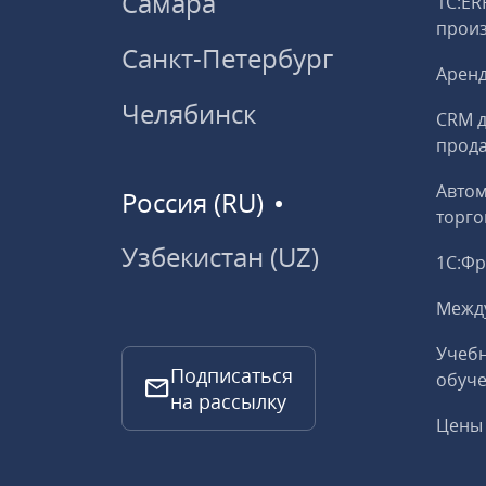
Самара
1С:ER
прои
Санкт-Петербург
Аренд
Челябинск
CRM д
прод
Авто
Россия (RU)
торго
Узбекистан (UZ)
1С:Ф
Межд
Учебн
Подписаться
обуче
на рассылку
Цены 