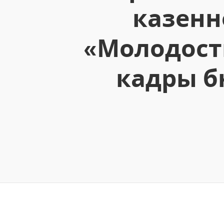
казенн
«Молодость
кадры б