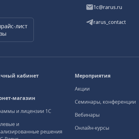
1c@rarus.ru
rarus_contact
прайс-лист
квы
чный кабинет
Мероприятия
Акции
рнет-магазин
Семинары, конференции
аммы и лицензии 1С
Вебинары
левые и
Онлайн-курсы
иализированные решения