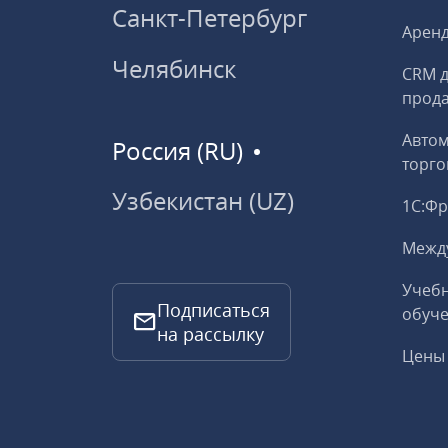
Санкт-Петербург
Аренд
Челябинск
CRM д
прод
Авто
Россия (RU)
торго
Узбекистан (UZ)
1С:Ф
Межд
Учебн
Подписаться
обуче
на рассылку
Цены 