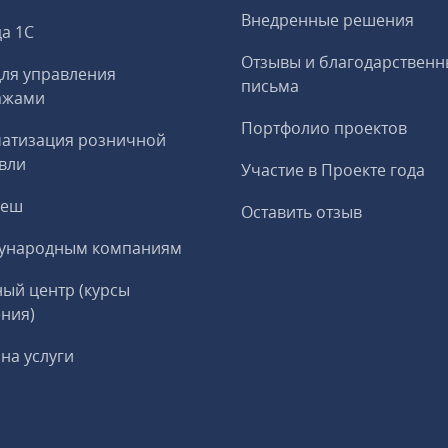
Внедренные решения
а 1С
Отзывы и благодарственн
ля управления
письма
ажами
Портфолио проектов
матизация розничной
вли
Участие в Проекте года
реш
Оставить отзыв
ународным компаниям
ый центр (курсы
ния)
на услуги