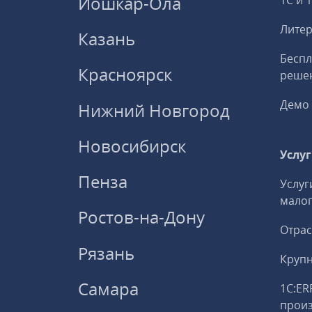
Йошкар-Ола
1С и 
Литер
Казань
Беспл
Красноярск
решен
Демо 
Нижний Новгород
Новосибирск
Услу
Пенза
Услуг
малог
Ростов-на-Дону
Отрас
Рязань
Круп
Самара
1С:ER
прои