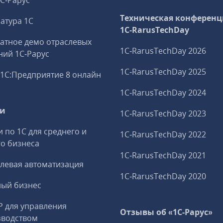
1С‑Рарус
Техническая конференц
атура 1С
1C‑RarusTechDay
атное демо отраслевых
1C‑RarusTechDay 2026
ий 1С‑Рарус
1C‑RarusTechDay 2025
1С:Предприятие 8 онлайн
1C‑RarusTechDay 2024
ги
1C‑RarusTechDay 2023
и по 1С для среднего и
1C‑RarusTechDay 2022
о бизнеса
1C‑RarusTechDay 2021
левая автоматизация
1C‑RarusTechDay 2020
ный бизнес
P для управления
Отзывы об «1С-Рарус»
зводством