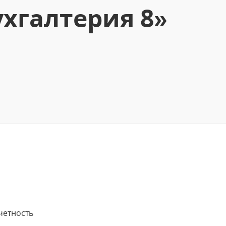
хгалтерия 8»
четность