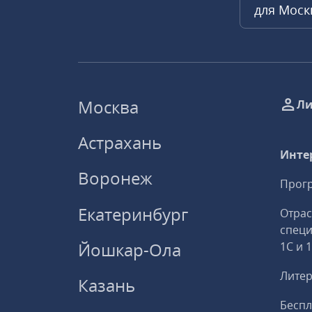
для Мос
Москва
Ли
Астрахань
Инте
Воронеж
Прогр
Екатеринбург
Отрас
спец
Йошкар-Ола
1С и 
Литер
Казань
Беспл