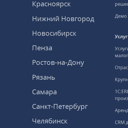
Красноярск
решен
Демо 
Нижний Новгород
Новосибирск
Услу
Пенза
Услуг
малог
Ростов-на-Дону
Отрас
Рязань
Круп
Самара
1С:ER
прои
Санкт-Петербург
Аренд
Челябинск
CRM д