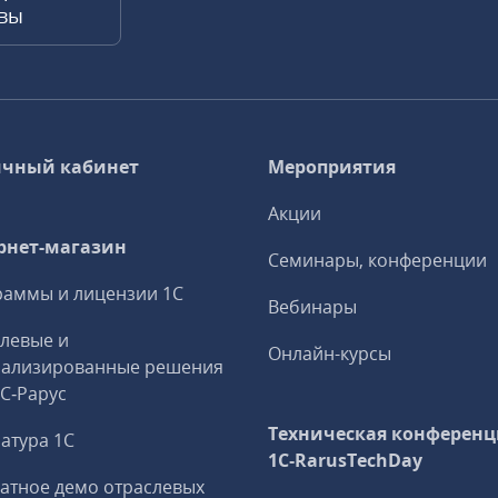
квы
чный кабинет
Мероприятия
Акции
рнет-магазин
Семинары, конференции
аммы и лицензии 1С
Вебинары
левые и
Онлайн-курсы
иализированные решения
1С‑Рарус
Техническая конференц
атура 1С
1C‑RarusTechDay
атное демо отраслевых