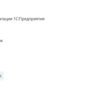
уатации 1С:Предприятия
ия
)