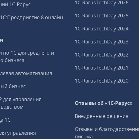
1C‑RarusTechDay 2026
ий 1С‑Рарус
1C‑RarusTechDay 2025
1С:Предприятие 8 онлайн
1C‑RarusTechDay 2024
ги
1C‑RarusTechDay 2023
и по 1С для среднего и
1C‑RarusTechDay 2022
о бизнеса
1C‑RarusTechDay 2021
левая автоматизация
1C‑RarusTechDay 2020
ный бизнес
P для управления
Отзывы об «1С-Рарус»
зводством
Внедренные решения
а 1С
Отзывы и благодарственн
ля управления
письма