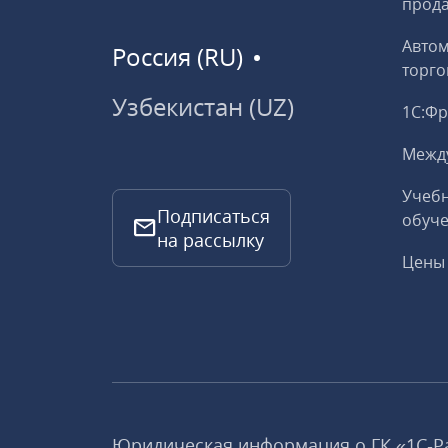
прод
Авто
Россия (RU)
торго
Узбекистан (UZ)
1С:Ф
Межд
Учебн
Подписаться
обуче
на рассылку
Цены 
Юридическая информация о ГК «1С‑Р