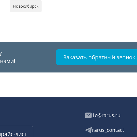
Новосибирск
?
Заказать обратный звонок
 нами!
1c@rarus.ru
rarus_contact
прайс-лист