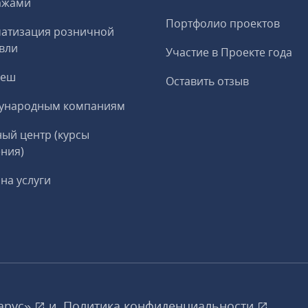
ажами
Портфолио проектов
матизация розничной
вли
Участие в Проекте года
реш
Оставить отзыв
ународным компаниям
ый центр (курсы
ния)
на услуги
арус»
и
Политика конфиденциальности
.