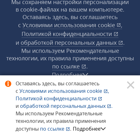
Мы сохраняем настройки персонализации
в cookie‑файлах на вашем компьютере.
Оставаясь здесь, вы соглашаетесь
с
Условиями использования
cookie
,
Политикой конфиденциальности
и
обработкой персональных данных
.
Мы используем Рекомендательные
технологии, их правила применения доступны
по ссылке
.
Подробнее
Оставаясь здесь, вы соглашаетесь
с
Условиями использования
cookie
,
© 1998−2026 «1С‑Рарус» ®. Все права
Политикой конфиденциальности
защищены.
и
обработкой персональных данных
.
Мы используем Рекомендательные
технологии, их правила применения
Сообщить об ошибке
доступны
по ссылке
.
Подробнее