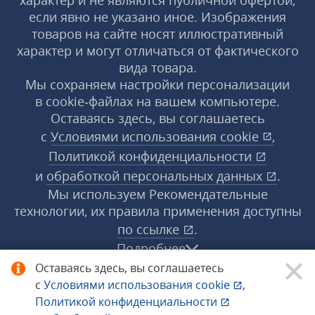
характер и не являются публичной офертой,
если явно не указано иное. Изображения
товаров на сайте носят иллюстративный
характер и могут отличаться от фактического
вида товара.
Мы сохраняем настройки персонализации
в cookie‑файлах на вашем компьютере.
Оставаясь здесь, вы соглашаетесь
с
Условиями использования
cookie
,
Политикой конфиденциальности
и
обработкой персональных данных
.
Мы используем Рекомендательные
технологии, их правила применения доступны
по ссылке
.
Подробнее
Оставаясь здесь, вы соглашаетесь
с
Условиями использования
cookie
,
© 1998−2026 «1С‑Рарус» ®. Все права
Политикой конфиденциальности
защищены.