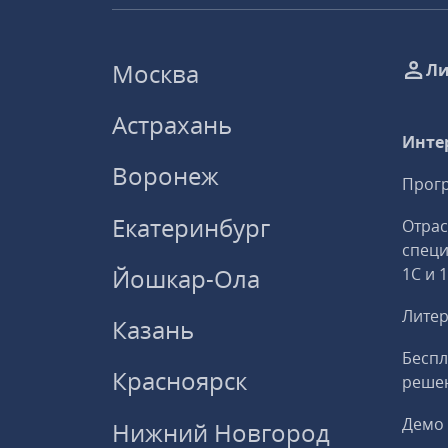
Москва
Ли
Астрахань
Инте
Воронеж
Прогр
Екатеринбург
Отрас
спец
Йошкар-Ола
1С и 
Литер
Казань
Беспл
Красноярск
решен
Демо 
Нижний Новгород