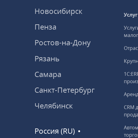
Новосибирск
Услу
Пенза
Услуг
малог
Ростов-на-Дону
Отрас
Рязань
Круп
Самара
1С:ER
прои
Санкт-Петербург
Аренд
Челябинск
CRM д
прод
Авто
Россия (RU)
торго