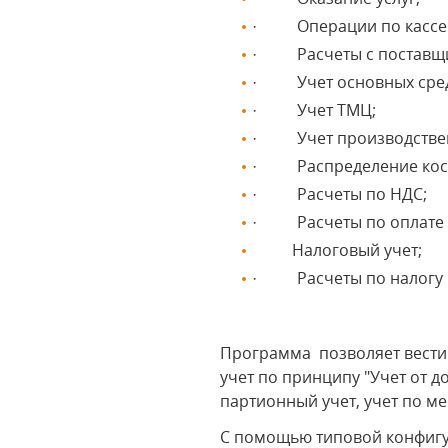
· Операции по кассе 
· Расчеты с поставщи
· Учет основных средс
· Учет ТМЦ;
· Учет производствен
· Распределение косв
· Расчеты по НДС;
· Расчеты по оплате т
Налоговый учет;
· Расчеты по налогу 
Программа позволяет вести
учет по принципу "Учет от 
партионный учет, учет по м
С помощью типовой конфигур