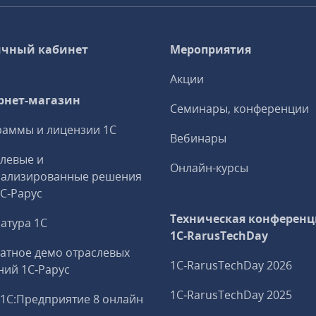
чный кабинет
Мероприятия
Акции
рнет-магазин
Семинары, конференции
аммы и лицензии 1С
Вебинары
левые и
Онлайн-курсы
иализированные решения
1С‑Рарус
Техническая конференц
атура 1С
1C‑RarusTechDay
атное демо отраслевых
1C‑RarusTechDay 2026
ий 1С‑Рарус
1C‑RarusTechDay 2025
1С:Предприятие 8 онлайн