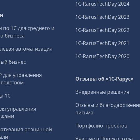
1C‑RarusTechDay 2024
ги
1C‑RarusTechDay 2023
и по 1С для среднего и
1C‑RarusTechDay 2022
о бизнеса
1C‑RarusTechDay 2021
левая автоматизация
1C‑RarusTechDay 2020
ный бизнес
P для управления
Отзывы об «1С-Рарус»
зводством
Внедренные решения
а 1С
Отзывы и благодарственн
ля управления
письма
ажами
Портфолио проектов
матизация розничной
вли
Участие в Проекте года