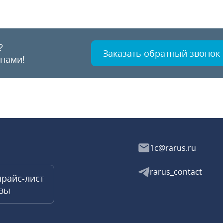
?
Заказать обратный звонок
 нами!
1c@rarus.ru
rarus_contact
прайс-лист
квы