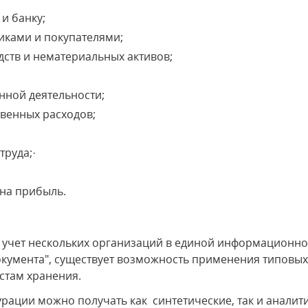
и банку;
ками и покупателями;
тв и нематериальных активов;
ной деятельности;
енных расходов;
руда;·
на прибыль.
 учет нескольких организаций в единой информационно
документа", существует возможность применения типовы
естам хранения.
ации можно получать как синтетические, так и аналити