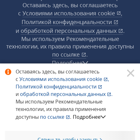
Оставаясь здесь, вы соглашаетесь
с
Условиями использования
cookie
,
Политикой конфиденциальности
и
обработкой персональных данных
.
Мы используем Рекомендательные
технологии, их правила применения доступны
по ссылке
.
Подробнее
Оставаясь здесь, вы соглашаетесь
с
Условиями использования
cookie
,
© 1998−2026 «1С‑Рарус» ®. Все права
Политикой конфиденциальности
защищены.
и
обработкой персональных данных
.
Мы используем Рекомендательные
технологии, их правила применения
Сообщить об ошибке
доступны
по ссылке
.
Подробнее
Сдвиньте, чтобы закрыть