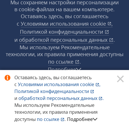
Мы сохраняем настройки персонализации
в cookie‑файлах на вашем компьютере.
Оставаясь здесь, вы соглашаетесь
с
Условиями использования
cookie
,
Политикой конфиденциальности
и
обработкой персональных данных
.
Мы используем Рекомендательные
технологии, их правила применения доступны
по ссылке
.
Подробнее
Оставаясь здесь, вы соглашаетесь
с
Условиями использования
cookie
,
© 1998−2026 «1С‑Рарус» ®. Все права
Политикой конфиденциальности
защищены.
и
обработкой персональных данных
.
Мы используем Рекомендательные
технологии, их правила применения
Сообщить об ошибке
доступны
по ссылке
.
Подробнее