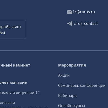
1c@rarus.ru
rarus_contact
прайс-лист
квы
чный кабинет
Мероприятия
Акции
рнет-магазин
Семинары, конференции
аммы и лицензии 1С
Вебинары
левые и
Онлайн-курсы