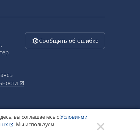
Сообщить об ошибке
,
тер
ваясь
ьности
здесь, вы соглашаетесь с
Условиями
нных
.
Мы используем