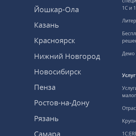
спец
Йошкар-Ола
1С и 
Литер
Казань
Беспл
Красноярск
решен
Демо 
Нижний Новгород
Новосибирск
Услу
Пенза
Услуг
малог
Ростов-на-Дону
Отрас
Рязань
Круп
Самара
1С:ER