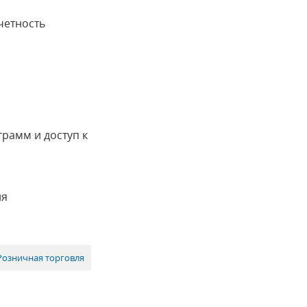
четность
грамм и доступ к
ия
Розничная торговля