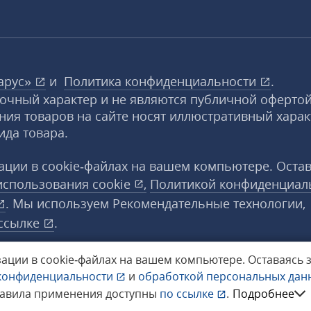
арус»
и
Политика конфиденциальности
.
вочный характер и не являются публичной офертой
ния товаров на сайте носят иллюстративный харак
ида товара.
ции в cookie‑файлах на вашем компьютере. Оста
использования
cookie
,
Политикой конфиденциал
. Мы используем Рекомендательные технологии,
ссылке
.
ации в cookie‑файлах на вашем компьютере.
Оставаясь 
конфиденциальности
и
обработкой персональных да
а защищены.
равила применения доступны
по ссылке
.
Подробнее