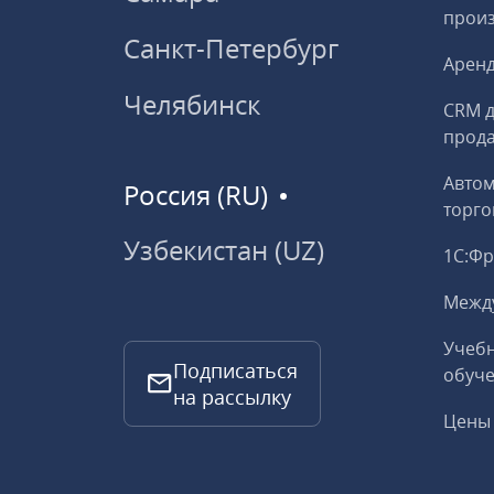
прои
Санкт-Петербург
Аренд
Челябинск
CRM д
прод
Авто
Россия (RU)
торго
Узбекистан (UZ)
1С:Ф
Межд
Учебн
Подписаться
обуче
на рассылку
Цены 