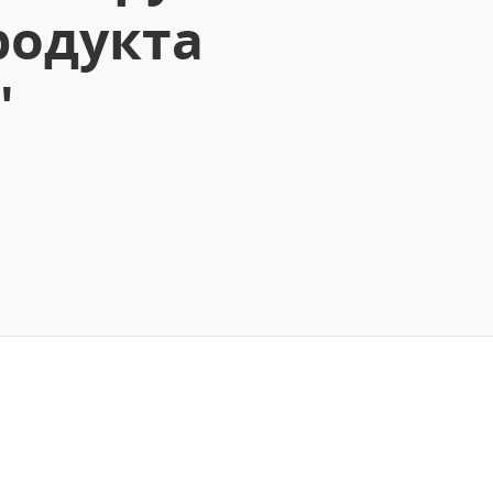
родукта
"