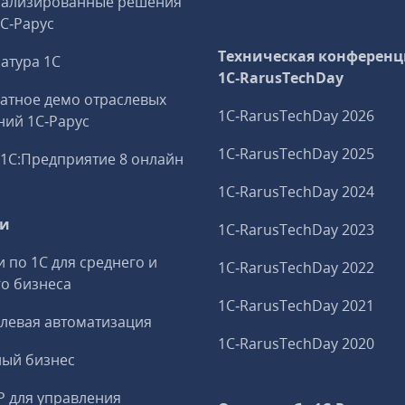
иализированные решения
1С‑Рарус
Техническая конференц
атура 1С
1C‑RarusTechDay
атное демо отраслевых
1C‑RarusTechDay 2026
ий 1С‑Рарус
1C‑RarusTechDay 2025
1С:Предприятие 8 онлайн
1C‑RarusTechDay 2024
ги
1C‑RarusTechDay 2023
и по 1С для среднего и
1C‑RarusTechDay 2022
о бизнеса
1C‑RarusTechDay 2021
левая автоматизация
1C‑RarusTechDay 2020
ный бизнес
P для управления