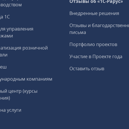
Отзывы об «1С-Рарус»
зводством
Внедренные решения
а 1С
Отзывы и благодарственн
ля управления
письма
ажами
Портфолио проектов
матизация розничной
вли
Участие в Проекте года
реш
Оставить отзыв
ународным компаниям
ый центр (курсы
ния)
на услуги