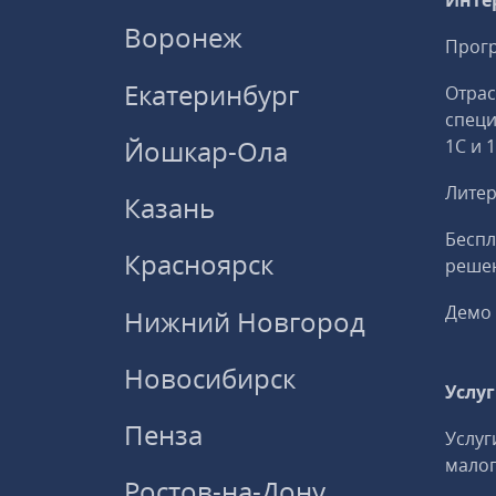
Инте
Воронеж
Прогр
Екатеринбург
Отрас
спец
Йошкар-Ола
1С и 
Литер
Казань
Беспл
Красноярск
решен
Демо 
Нижний Новгород
Новосибирск
Услу
Пенза
Услуг
малог
Ростов-на-Дону