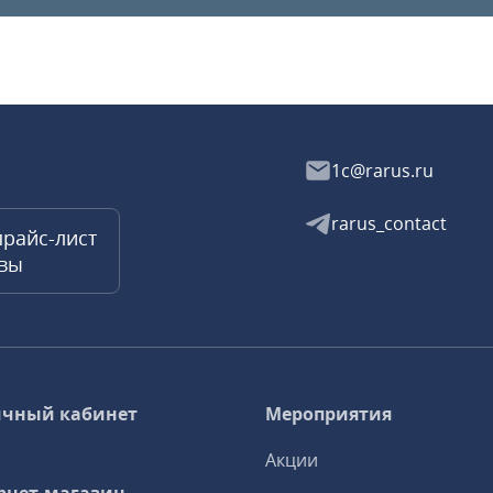
1c@rarus.ru
rarus_contact
прайс-лист
квы
чный кабинет
Мероприятия
Акции