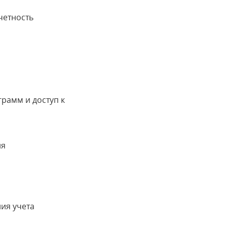
четность
грамм и доступ к
ия
ия учета