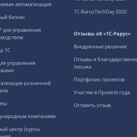
левая автоматизация
1C‑RarusTechDay 2020
ный бизнес
P для управления
Отзывы об «1С-Рарус»
зводством
Внедренные решения
а 1С
Отзывы и благодарственн
ля управления
письма
ажами
Портфолио проектов
матизация розничной
вли
Участие в Проекте года
реш
Оставить отзыв
ународным компаниям
ый центр (курсы
ния)