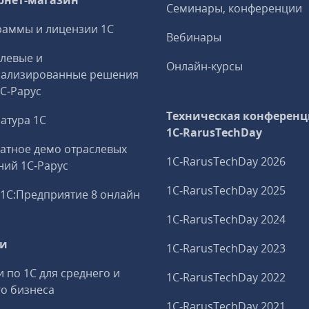
рнет-магазин
Семинары, конференции
аммы и лицензии 1С
Вебинары
левые и
Онлайн-курсы
иализированные решения
1С‑Рарус
Техническая конференц
атура 1С
1C‑RarusTechDay
атное демо отраслевых
1C‑RarusTechDay 2026
ий 1С‑Рарус
1C‑RarusTechDay 2025
1С:Предприятие 8 онлайн
1C‑RarusTechDay 2024
ги
1C‑RarusTechDay 2023
и по 1С для среднего и
1C‑RarusTechDay 2022
о бизнеса
1C‑RarusTechDay 2021