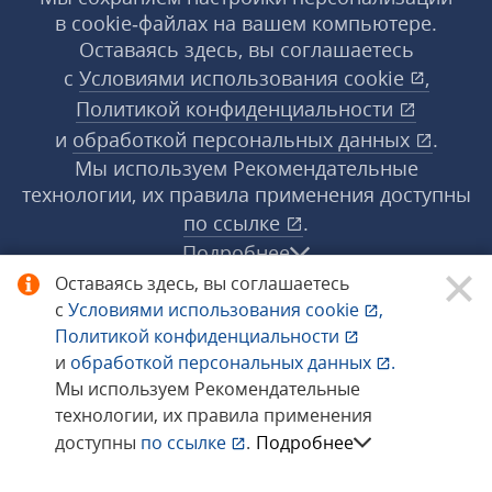
в cookie‑файлах на вашем компьютере.
Оставаясь здесь, вы соглашаетесь
с
Условиями использования
cookie
,
Политикой конфиденциальности
и
обработкой персональных данных
.
Мы используем Рекомендательные
технологии, их правила применения доступны
по ссылке
.
Подробнее
Оставаясь здесь, вы соглашаетесь
с
Условиями использования
cookie
,
© 1998−2026 «1С‑Рарус» ®. Все права
Политикой конфиденциальности
защищены.
и
обработкой персональных данных
.
Мы используем Рекомендательные
технологии, их правила применения
Сообщить об ошибке
доступны
по ссылке
.
Подробнее