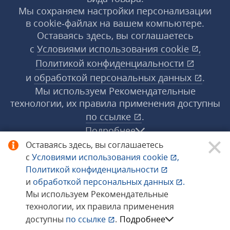
Мы сохраняем настройки персонализации
в cookie‑файлах на вашем компьютере.
Оставаясь здесь, вы соглашаетесь
с
Условиями использования
cookie
,
Политикой конфиденциальности
и
обработкой персональных данных
.
Мы используем Рекомендательные
технологии, их правила применения доступны
по ссылке
.
Подробнее
Оставаясь здесь, вы соглашаетесь
с
Условиями использования
cookie
,
© 1998−2026 «1С‑Рарус» ®. Все права
Политикой конфиденциальности
защищены.
и
обработкой персональных данных
.
Мы используем Рекомендательные
технологии, их правила применения
Сообщить об ошибке
доступны
по ссылке
.
Подробнее