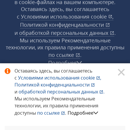
в cookie‑файлах на вашем компьютере.
Оставаясь здесь, вы соглашаетесь
с
Условиями использования
cookie
,
Политикой конфиденциальности
и
обработкой персональных данных
.
Мы используем Рекомендательные
технологии, их правила применения доступны
по ссылке
.
Подробнее
Оставаясь здесь, вы соглашаетесь
с
Условиями использования
cookie
,
© 1998−2026 «1С‑Рарус» ®. Все права
Политикой конфиденциальности
защищены.
и
обработкой персональных данных
.
Мы используем Рекомендательные
технологии, их правила применения
Сообщить об ошибке
доступны
по ссылке
.
Подробнее