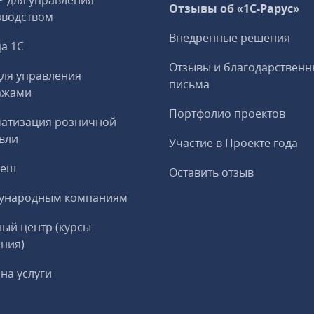
P для управления
Отзывы об «1С-Рарус»
зводством
Внедренные решения
а 1С
Отзывы и благодарственн
ля управления
письма
ажами
Портфолио проектов
матизация розничной
вли
Участие в Проекте года
реш
Оставить отзыв
ународным компаниям
ый центр (курсы
ния)
на услуги