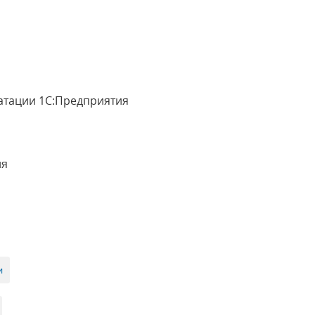
уатации 1С:Предприятия
ия
и