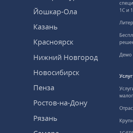
спец
Йошкар-Ола
1С и 
Литер
Казань
Беспл
Красноярск
решен
Демо 
Нижний Новгород
Новосибирск
Услу
Пенза
Услуг
малог
Ростов-на-Дону
Отрас
Рязань
Круп