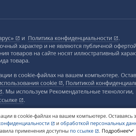
арус»
и
Политика конфиденциальности
.
вочный характер и не являются публичной офертой
ния товаров на сайте носят иллюстративный харак
ида товара.
ции в cookie‑файлах на вашем компьютере. Оста
использования
cookie
,
Политикой конфиденциал
. Мы используем Рекомендательные технологии,
ссылке
.
ации в cookie‑файлах на вашем компьютере.
Оставаясь 
конфиденциальности
и
обработкой персональных да
а защищены.
равила применения доступны
по ссылке
.
Подробнее