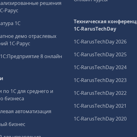
иализированные решения
1С‑Рарус
Техническая конференц
атура 1С
1C‑RarusTechDay
атное демо отраслевых
1C‑RarusTechDay 2026
ий 1С‑Рарус
1C‑RarusTechDay 2025
1С:Предприятие 8 онлайн
1C‑RarusTechDay 2024
ги
1C‑RarusTechDay 2023
и по 1С для среднего и
1C‑RarusTechDay 2022
о бизнеса
1C‑RarusTechDay 2021
левая автоматизация
1C‑RarusTechDay 2020
ный бизнес