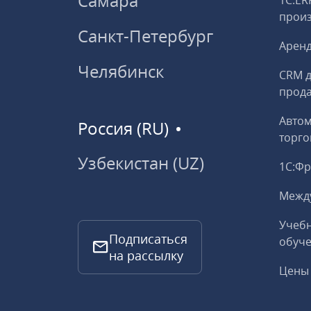
Самара
1С:ER
прои
Санкт-Петербург
Аренд
Челябинск
CRM д
прод
Авто
Россия (RU)
торго
Узбекистан (UZ)
1С:Ф
Межд
Учебн
Подписаться
обуче
на рассылку
Цены 