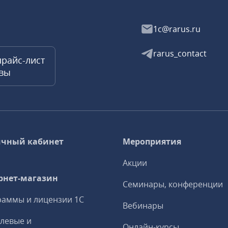
1c@rarus.ru
rarus_contact
прайс-лист
квы
чный кабинет
Мероприятия
Акции
рнет-магазин
Семинары, конференции
аммы и лицензии 1С
Вебинары
левые и
Онлайн-курсы