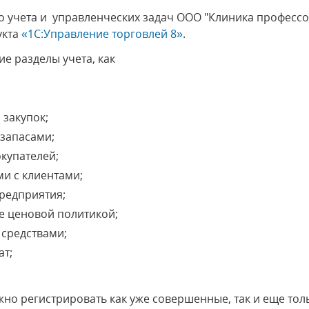
о учета и управленческих задач ООО "Клиника професс
укта
«1С:Управление торговлей 8»
.
е разделы учета, как
;
закупок;
запасами;
купателей;
и с клиентами;
редприятия;
е ценовой политикой;
средствами;
ат;
но регистрировать как уже совершенные, так и еще то