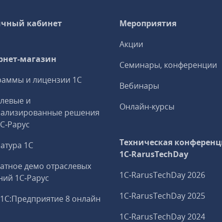
чный кабинет
Мероприятия
Акции
рнет-магазин
Семинары, конференции
аммы и лицензии 1С
Вебинары
левые и
Онлайн-курсы
иализированные решения
1С‑Рарус
Техническая конференц
атура 1С
1C‑RarusTechDay
атное демо отраслевых
1C‑RarusTechDay 2026
ий 1С‑Рарус
1C‑RarusTechDay 2025
1С:Предприятие 8 онлайн
1C‑RarusTechDay 2024