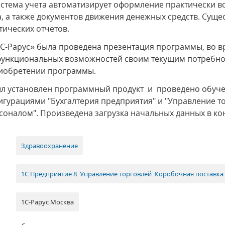
стема учета автоматизирует оформление практически в
та, а также документов движения денежных средств. Сущ
ических отчетов.
С-Рарус» была проведена презентация программы, во в
е функциональных возможностей своим текущим потребн
риобретении программы.
ыл установлен программный продукт и проведено обуче
урациями "Бухгалтерия предприятия" и "Управление то
соналом". Произведена загрузка начальных данных в к
Здравоохранение
1С:Предприятие 8. Управление торговлей. Коробочная поставка
1С-Рарус Москва