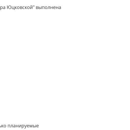
ора Юцковской" выполнена
лько планируемые