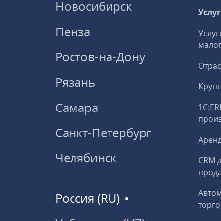
Новосибирск
Услу
Пенза
Услуг
малог
Ростов-на-Дону
Отрас
Рязань
Круп
Самара
1С:ER
прои
Санкт-Петербург
Аренд
Челябинск
CRM д
прод
Авто
Россия (RU)
торго