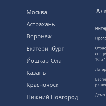
Москва
Ли
Астрахань
Инте
Воронеж
Прогр
Екатеринбург
Отрас
спец
Йошкар-Ола
1С и 
Литер
Казань
Беспл
Красноярск
решен
Демо 
Нижний Новгород