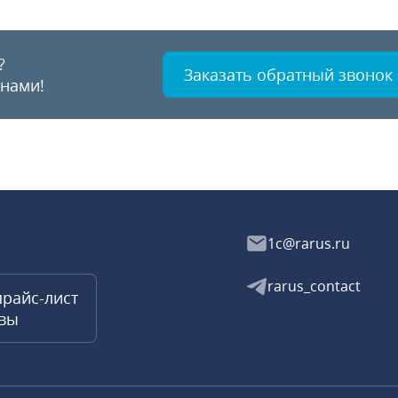
?
Заказать обратный звонок
 нами!
1c@rarus.ru
rarus_contact
прайс-лист
квы