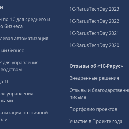
ги
1C‑RarusTechDay 2023
и по 1С для среднего и
1C‑RarusTechDay 2022
о бизнеса
1C‑RarusTechDay 2021
левая автоматизация
1C‑RarusTechDay 2020
ный бизнес
P для управления
Отзывы об «1С-Рарус»
зводством
Внедренные решения
а 1С
Отзывы и благодарственн
ля управления
письма
ажами
Портфолио проектов
матизация розничной
вли
Участие в Проекте года