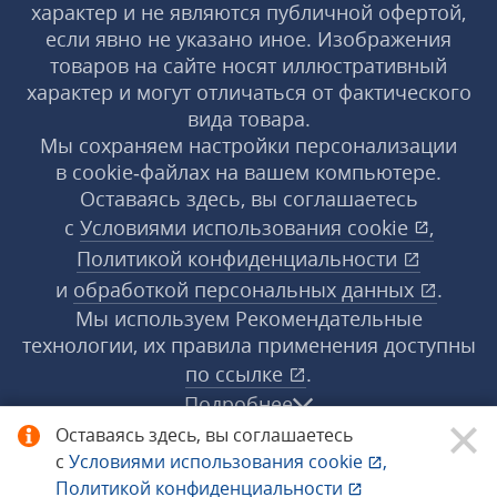
характер и не являются публичной офертой,
если явно не указано иное. Изображения
товаров на сайте носят иллюстративный
характер и могут отличаться от фактического
вида товара.
Мы сохраняем настройки персонализации
в cookie‑файлах на вашем компьютере.
Оставаясь здесь, вы соглашаетесь
с
Условиями использования
cookie
,
Политикой конфиденциальности
и
обработкой персональных данных
.
Мы используем Рекомендательные
технологии, их правила применения доступны
по ссылке
.
Подробнее
Оставаясь здесь, вы соглашаетесь
с
Условиями использования
cookie
,
© 1998−2026 «1С‑Рарус» ®. Все права
Политикой конфиденциальности