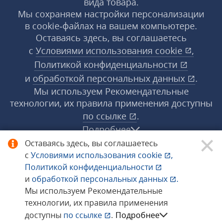
вида товара.
Мы сохраняем настройки персонализации
в cookie‑файлах на вашем компьютере.
Оставаясь здесь, вы соглашаетесь
с
Условиями использования
cookie
,
Политикой конфиденциальности
и
обработкой персональных данных
.
Мы используем Рекомендательные
технологии, их правила применения доступны
по ссылке
.
Подробнее
Оставаясь здесь, вы соглашаетесь
с
Условиями использования
cookie
,
© 1998−2026 «1С‑Рарус» ®. Все права
Политикой конфиденциальности
защищены.
и
обработкой персональных данных
.
Мы используем Рекомендательные
технологии, их правила применения
Сообщить об ошибке
доступны
по ссылке
.
Подробнее