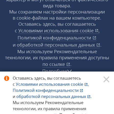
вида товара.
Мы сохраняем настройки персонализации
в cookie‑файлах на вашем компьютере.
Оставаясь здесь, вы соглашаетесь
с
Условиями использования
cookie
,
Политикой конфиденциальности
и
обработкой персональных данных
.
Мы используем Рекомендательные
технологии, их правила применения доступны
по ссылке
.
Подробнее
Оставаясь здесь, вы соглашаетесь
с
Условиями использования
cookie
,
© 1998−2026 «1С‑Рарус» ®. Все права
Политикой конфиденциальности
защищены.
и
обработкой персональных данных
.
Мы используем Рекомендательные
технологии, их правила применения
Сообщить об ошибке