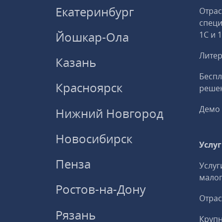
Екатеринбург
Отрас
спец
Йошкар-Ола
1С и 
Литер
Казань
Беспл
Красноярск
решен
Демо 
Нижний Новгород
Новосибирск
Услу
Пенза
Услуг
малог
Ростов-на-Дону
Отрас
Рязань
Круп