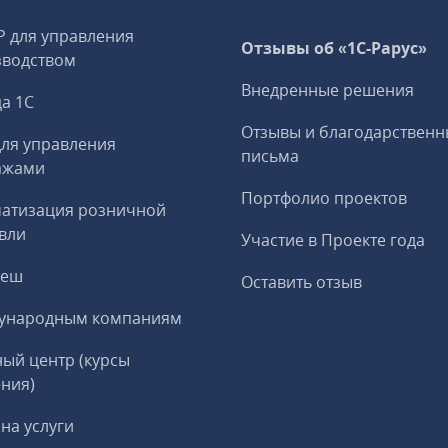
P для управления
Отзывы об «1С-Рарус»
зводством
Внедренные решения
а 1С
Отзывы и благодарственн
ля управления
письма
ажами
Портфолио проектов
матизация розничной
вли
Участие в Проекте года
реш
Оставить отзыв
ународным компаниям
ый центр (курсы
ния)
на услуги