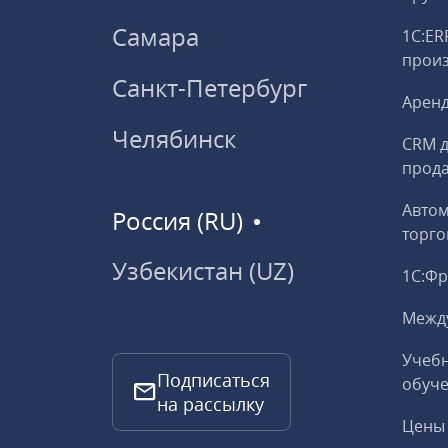
Самара
1С:ER
прои
Санкт-Петербург
Аренд
Челябинск
CRM д
прод
Авто
Россия (RU)
торго
Узбекистан (UZ)
1С:Ф
Межд
Учебн
Подписаться
обуче
на рассылку
Цены 