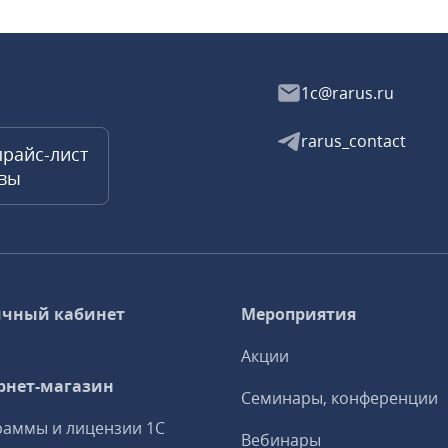
1c@rarus.ru
rarus_contact
прайс-лист
квы
чный кабинет
Мероприятия
Акции
рнет-магазин
Семинары, конференции
аммы и лицензии 1С
Вебинары