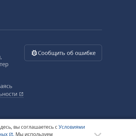
Сообщить об ошибке
,
тер
ваясь
ьности
здесь, вы соглашаетесь с
Условиями
нных
.
Мы используем