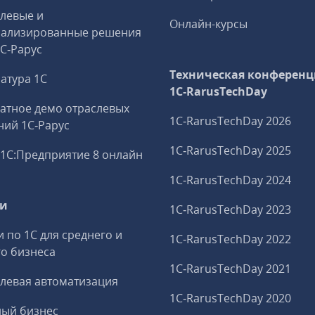
левые и
Онлайн-курсы
иализированные решения
1С‑Рарус
Техническая конференц
атура 1С
1C‑RarusTechDay
атное демо отраслевых
1C‑RarusTechDay 2026
ий 1С‑Рарус
1C‑RarusTechDay 2025
1С:Предприятие 8 онлайн
1C‑RarusTechDay 2024
ги
1C‑RarusTechDay 2023
и по 1С для среднего и
1C‑RarusTechDay 2022
о бизнеса
1C‑RarusTechDay 2021
левая автоматизация
1C‑RarusTechDay 2020
ный бизнес