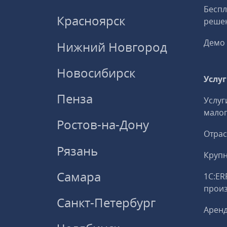
Беспл
Красноярск
решен
Демо 
Нижний Новгород
Новосибирск
Услу
Пенза
Услуг
малог
Ростов-на-Дону
Отрас
Рязань
Круп
Самара
1С:ER
прои
Санкт-Петербург
Аренд