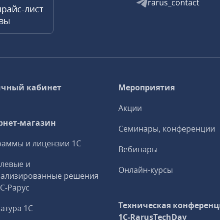
rarus_contact
прайс-лист
квы
чный кабинет
Мероприятия
Акции
рнет-магазин
Семинары, конференции
аммы и лицензии 1С
Вебинары
левые и
Онлайн-курсы
иализированные решения
1С‑Рарус
Техническая конференц
атура 1С
1C‑RarusTechDay