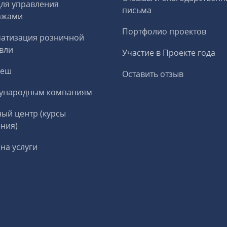
ля управления
письма
ажами
Портфолио проектов
матизация розничной
вли
Участие в Проекте года
реш
Оставить отзыв
ународным компаниям
ый центр (курсы
ния)
на услуги