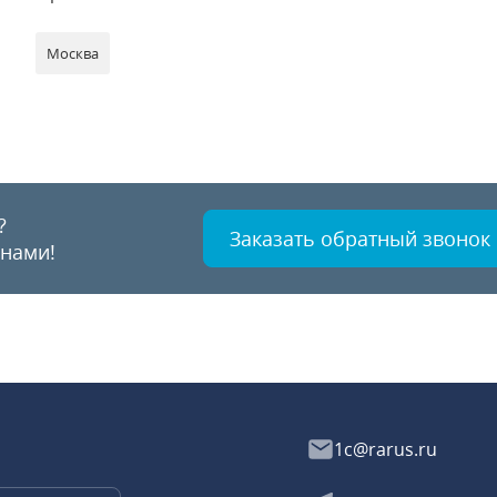
Москва
?
Заказать обратный звонок
 нами!
1c@rarus.ru