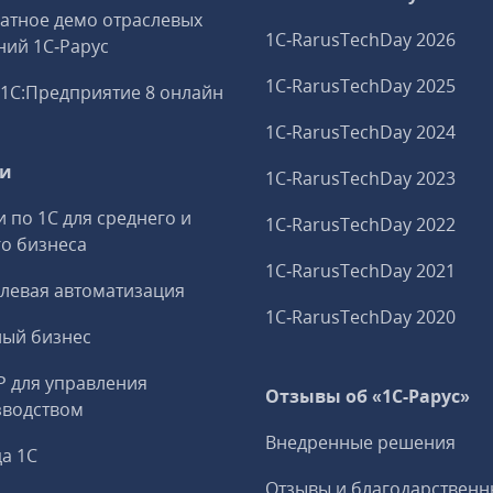
атное демо отраслевых
1C‑RarusTechDay 2026
ий 1С‑Рарус
1C‑RarusTechDay 2025
1С:Предприятие 8 онлайн
1C‑RarusTechDay 2024
ги
1C‑RarusTechDay 2023
и по 1С для среднего и
1C‑RarusTechDay 2022
о бизнеса
1C‑RarusTechDay 2021
левая автоматизация
1C‑RarusTechDay 2020
ный бизнес
P для управления
Отзывы об «1С-Рарус»
зводством
Внедренные решения
а 1С
Отзывы и благодарственн