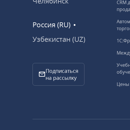
Челябинск
CRM д
прод
Авто
Россия (RU)
торго
Узбекистан (UZ)
1С:Ф
Межд
Учебн
Подписаться
обуче
на рассылку
Цены 