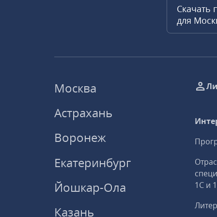
Скачать 
для Мос
Москва
Ли
Астрахань
Инте
Воронеж
Прогр
Екатеринбург
Отрас
спец
Йошкар-Ола
1С и 
Литер
Казань