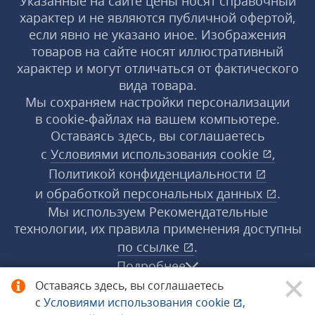
Указанные на сайте цены носят справочный
характер и не являются публичной офертой,
если явно не указано иное. Изображения
товаров на сайте носят иллюстративный
характер и могут отличаться от фактического
вида товара.
Мы сохраняем настройки персонализации
в cookie‑файлах на вашем компьютере.
Оставаясь здесь, вы соглашаетесь
с
Условиями использования
cookie
,
Политикой конфиденциальности
и
обработкой персональных данных
.
Мы используем Рекомендательные
технологии, их правила применения доступны
по ссылке
.
Подробнее
Оставаясь здесь, вы соглашаетесь
с
Условиями использования
cookie
,
© 1998−2026 «1С‑Рарус» ®. Все права