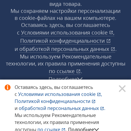
вида товара.
Мы сохраняем настройки персонализации
в cookie‑файлах на вашем компьютере.
Оставаясь здесь, вы соглашаетесь
с
Условиями использования
cookie
,
Политикой конфиденциальности
и
обработкой персональных данных
.
Мы используем Рекомендательные
технологии, их правила применения доступны
по ссылке
.
Подробнее
Оставаясь здесь, вы соглашаетесь
с
Условиями использования
cookie
,
© 1998−2026 «1С‑Рарус» ®. Все права
Политикой конфиденциальности
защищены.
и
обработкой персональных данных
.
Мы используем Рекомендательные
технологии, их правила применения
Сообщить об ошибке
доступны
по ссылке
.
Подробнее