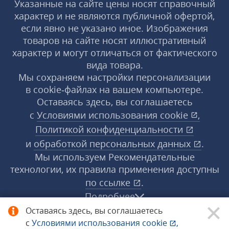
Указанные на сайте цены носят справочный
характер и не являются публичной офертой,
если явно не указано иное. Изображения
товаров на сайте носят иллюстративный
характер и могут отличаться от фактического
вида товара.
Мы сохраняем настройки персонализации
в cookie‑файлах на вашем компьютере.
Оставаясь здесь, вы соглашаетесь
с
Условиями использования
cookie
,
Политикой конфиденциальности
и
обработкой персональных данных
.
Мы используем Рекомендательные
технологии, их правила применения доступны
по ссылке
.
Подробнее
Оставаясь здесь, вы соглашаетесь
с
Условиями использования
cookie
,
© 1998−2026 «1С‑Рарус» ®. Все права