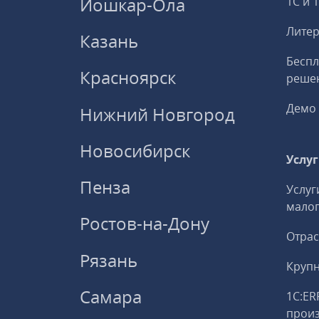
Йошкар-Ола
1С и 
Литер
Казань
Беспл
Красноярск
решен
Демо 
Нижний Новгород
Новосибирск
Услу
Пенза
Услуг
малог
Ростов-на-Дону
Отрас
Рязань
Круп
Самара
1С:ER
прои