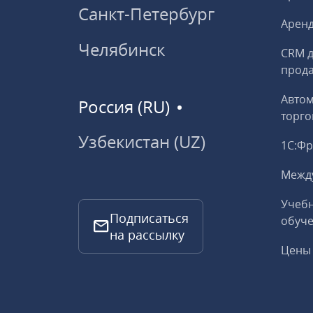
Санкт-Петербург
Аренд
Челябинск
CRM д
прод
Авто
Россия (RU)
торго
Узбекистан (UZ)
1С:Ф
Межд
Учебн
Подписаться
обуче
на рассылку
Цены 