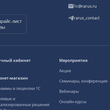
1c@rarus.ru
rarus_contact
прайс-лист
квы
чный кабинет
Мероприятия
Акции
рнет-магазин
Семинары, конференции
аммы и лицензии 1С
Вебинары
левые и
Онлайн-курсы
иализированные решения