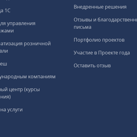
Внедренные решения
а 1С
Отзывы и благодарственн
ля управления
письма
ажами
Портфолио проектов
матизация розничной
вли
Участие в Проекте года
реш
Оставить отзыв
ународным компаниям
ый центр (курсы
ния)
на услуги