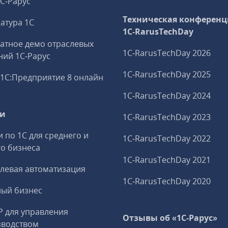
1С‑Рарус
Техническая конференц
атура 1С
1C‑RarusTechDay
атное демо отраслевых
1C‑RarusTechDay 2026
ий 1С‑Рарус
1C‑RarusTechDay 2025
1С:Предприятие 8 онлайн
1C‑RarusTechDay 2024
ги
1C‑RarusTechDay 2023
и по 1С для среднего и
1C‑RarusTechDay 2022
о бизнеса
1C‑RarusTechDay 2021
левая автоматизация
1C‑RarusTechDay 2020
ный бизнес
P для управления
Отзывы об «1С-Рарус»
зводством