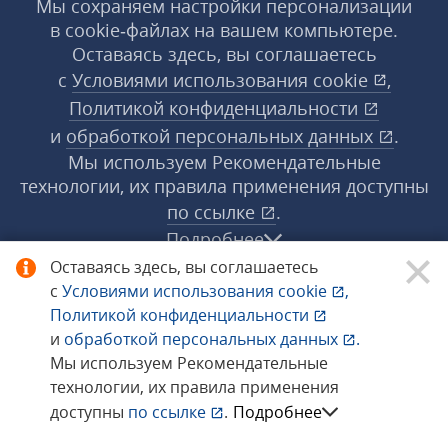
Мы сохраняем настройки персонализации
в cookie‑файлах на вашем компьютере.
Оставаясь здесь, вы соглашаетесь
с
Условиями использования
cookie
,
Политикой конфиденциальности
и
обработкой персональных данных
.
Мы используем Рекомендательные
технологии, их правила применения доступны
по ссылке
.
Подробнее
Оставаясь здесь, вы соглашаетесь
с
Условиями использования
cookie
,
© 1998−2026 «1С‑Рарус» ®. Все права
Политикой конфиденциальности
защищены.
и
обработкой персональных данных
.
Мы используем Рекомендательные
технологии, их правила применения
Сообщить об ошибке
доступны
по ссылке
.
Подробнее