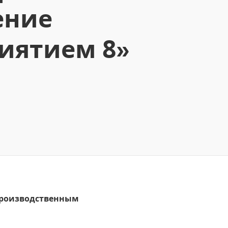
ение
иятием 8»
 производственным