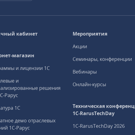
чный кабинет
Мероприятия
Акции
рнет-магазин
Семинары, конференции
аммы и лицензии 1С
Вебинары
левые и
Онлайн-курсы
иализированные решения
1С‑Рарус
Техническая конференц
атура 1С
1C‑RarusTechDay
атное демо отраслевых
1C‑RarusTechDay 2026
ий 1С‑Рарус