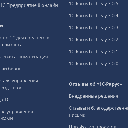
1C‑RarusTechDay 2025
1С:Предприятие 8 онлайн
1C‑RarusTechDay 2024
ги
1C‑RarusTechDay 2023
и по 1С для среднего и
1C‑RarusTechDay 2022
о бизнеса
1C‑RarusTechDay 2021
левая автоматизация
1C‑RarusTechDay 2020
ный бизнес
P для управления
Отзывы об «1С-Рарус»
зводством
Внедренные решения
а 1С
Отзывы и благодарственн
ля управления
письма
ажами
Портфолио проектов