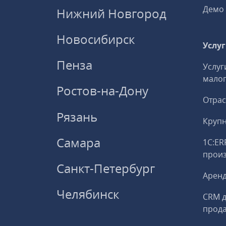
Демо 
Нижний Новгород
Новосибирск
Услу
Пенза
Услуг
малог
Ростов-на-Дону
Отрас
Рязань
Круп
Самара
1С:ER
прои
Санкт-Петербург
Аренд
Челябинск
CRM д
прод