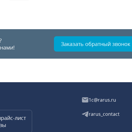
?
Заказать обратный звонок
 нами!
1c@rarus.ru
rarus_contact
прайс-лист
квы