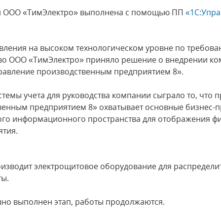
ти ООО «ТимЭлектро» выполнена c помощью ПП
«1С:Упр
авления на высоком технологическом уровне по требов
тво ООО «ТимЭлектро» приняло решение о внедрении к
правление производственным предприятием 8».
темы учета для руководства компании сыграло то, что
венным предприятием 8» охватывает основные бизнес-п
ого информационного пространства для отображения ф
ятия.
изводит электрощитовое оборудование для распредели
ты.
шно выполнен этап, работы продолжаются.