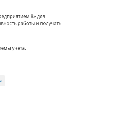
редприятием 8» для
вность работы и получать
темы учета.
м