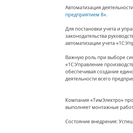
Автоматизация деятельнос
предприятием 8»
.
Для постановки учета и упр
законодательства руководс
автоматизации учета «1С:У
Важную роль при выборе сис
«1С:Управление производст
обеспечивая создание един
деятельности всего предпри
Компания «ТимЭлектро» про
выполняет монтажные рабо
Состояние внедрения: Успе