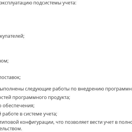
ксплуатацию подсистемы учета:
купателей;
вом;
оставок;
выполнены следующие работы по внедрению программно
стей программного продукта;
о обеспечения;
работе в системе учета;
иповой конфигурации, что позволяет вести учет в полно
ельством.