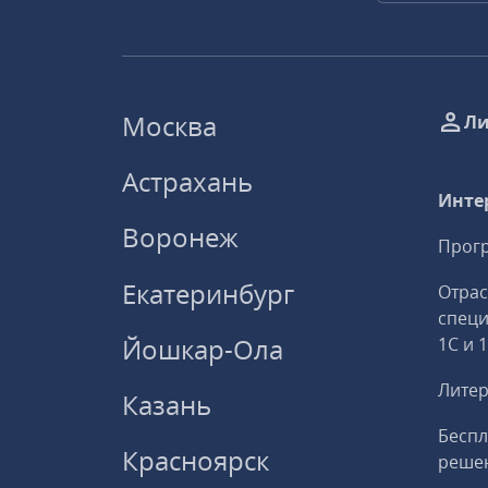
Москва
Ли
Астрахань
Инте
Воронеж
Прогр
Екатеринбург
Отрас
спец
Йошкар-Ола
1С и 
Литер
Казань
Беспл
Красноярск
решен