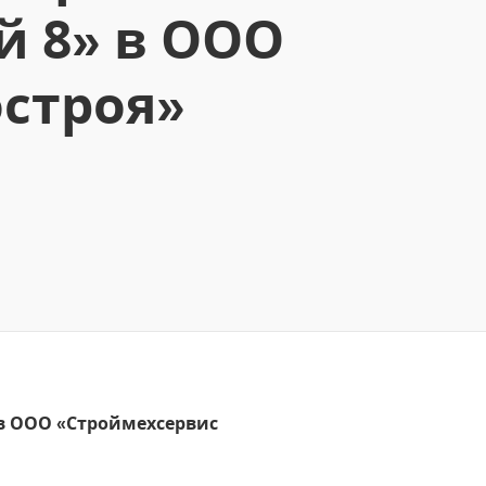
й 8» в ООО
строя»
 в ООО «Строймехсервис