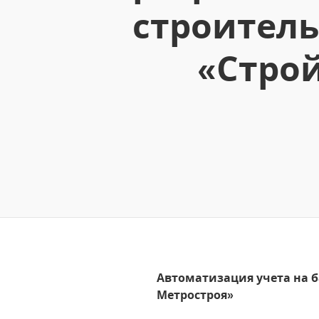
строитель
«Стро
Автоматизация учета на б
Метростроя»