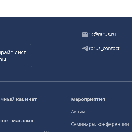
1c@rarus.ru
rarus_contact
прайс-лист
квы
чный кабинет
Мероприятия
Акции
рнет-магазин
Семинары, конференции