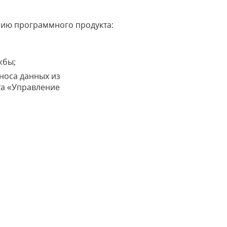
нию программного продукта:
жбы;
носа данных из
та «Управление