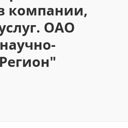
 в компании,
слуг. ОАО
научно-
»Регион"