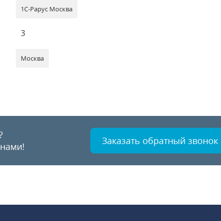
1С-Рарус Москва
3
Москва
?
Заказать обратный звонок
 нами!