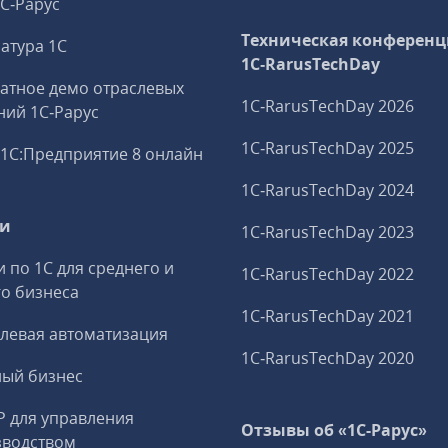
1С‑Рарус
Техническая конференц
атура 1С
1C‑RarusTechDay
атное демо отраслевых
1C‑RarusTechDay 2026
ий 1С‑Рарус
1C‑RarusTechDay 2025
1С:Предприятие 8 онлайн
1C‑RarusTechDay 2024
ги
1C‑RarusTechDay 2023
и по 1С для среднего и
1C‑RarusTechDay 2022
о бизнеса
1C‑RarusTechDay 2021
левая автоматизация
1C‑RarusTechDay 2020
ный бизнес
P для управления
Отзывы об «1С-Рарус»
зводством