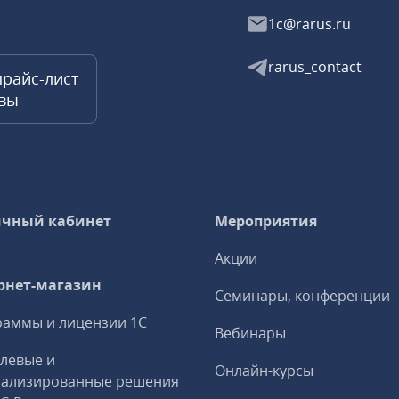
1c@rarus.ru
rarus_contact
прайс-лист
квы
чный кабинет
Мероприятия
Акции
рнет-магазин
Семинары, конференции
аммы и лицензии 1С
Вебинары
левые и
Онлайн-курсы
иализированные решения