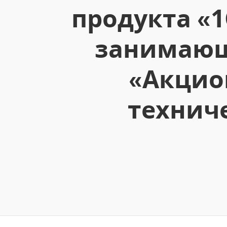
продукта «1
занимающ
«Акцио
техниче