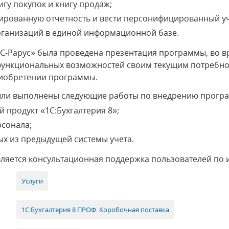
игу покупок и книгу продаж;
ированную отчетность и вести персонифицированный уч
организаций в единой информационной базе.
С-Рарус» была проведена презентация программы, во в
е функциональных возможностей своим текущим потребн
риобретении программы.
ыли выполнены следующие работы по внедрению програ
 продукт «1С:Бухгалтерия 8»;
рсонала;
х из предыдущей системы учета.
вляется консультационная поддержка пользователей по
Услуги
1С:Бухгалтерия 8 ПРОФ. Коробочная поставка