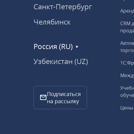
Санкт-Петербург
Аренд
Челябинск
CRM д
прод
Авто
Россия (RU)
торго
Узбекистан (UZ)
1С:Ф
Межд
Учебн
Подписаться
обуче
на рассылку
Цены 