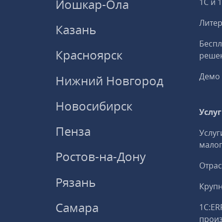
Йошкар-Ола
1С и 
Литер
Казань
Беспл
Красноярск
решен
Демо 
Нижний Новгород
Новосибирск
Услу
Пенза
Услуг
малог
Ростов-на-Дону
Отрас
Рязань
Круп
Самара
1С:ER
прои