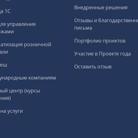
Внедренные решения
а 1С
Отзывы и благодарственн
ля управления
письма
ажами
Портфолио проектов
матизация розничной
вли
Участие в Проекте года
реш
Оставить отзыв
ународным компаниям
ый центр (курсы
ния)
на услуги