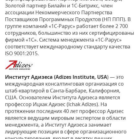
Золотой партнер Билайн и 1С-Битрикс, член
ассоциации Некоммерческого Партнерства
Поставщиков Программных Продуктов (НП ППП). В
группе компаний «1С-Рарус» работает более 2 700
сотрудников, большинство из них сертифицированы
фирмой «1С». Система менеджмента «1С-Рарус»
соответствует международному стандарту качества
ISO 9001:2015.
Институт Адизеса (Adizes Institute, USA
) — это
международная консалтинговая организация со
штаб-квартирой в Санта-Барбаре, Калифорния,
США. Основателем Института Адизеса является
профессор Ицхак Адизес (Ichak Adizes). На
протяжении последних 40 лет профессор Адизес
является ведущим мировым экспертом в области
менеджмента, а Институт Адизеса занимает
лидирующие позиции в сфере организационного
консультирования, входит в десятку лучших