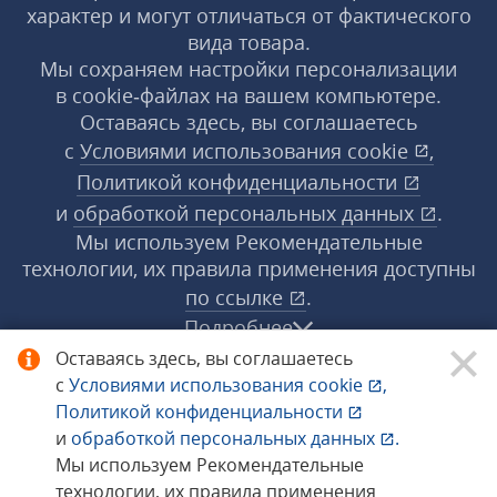
характер и могут отличаться от фактического
вида товара.
Мы сохраняем настройки персонализации
в cookie‑файлах на вашем компьютере.
Оставаясь здесь, вы соглашаетесь
с
Условиями использования
cookie
,
Политикой конфиденциальности
и
обработкой персональных данных
.
Мы используем Рекомендательные
технологии, их правила применения доступны
по ссылке
.
Подробнее
Оставаясь здесь, вы соглашаетесь
с
Условиями использования
cookie
,
© 1998−2026 «1С‑Рарус» ®. Все права
Политикой конфиденциальности
защищены.
и
обработкой персональных данных
.
Мы используем Рекомендательные
технологии, их правила применения