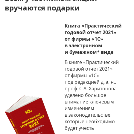
вручаются подарки
Книга «Практический
годовой отчет 2021»
от фирмы «1С»
в электронном
и бумажном* виде
В книге «Практический
годовой отчет 2021»
от фирмы «1С»
под редакцией д. э. н.,
проф. С.А. Харитонова
уделено большое
внимание ключевым
изменениям
в законодательстве,
которые необходимо
будет учесть