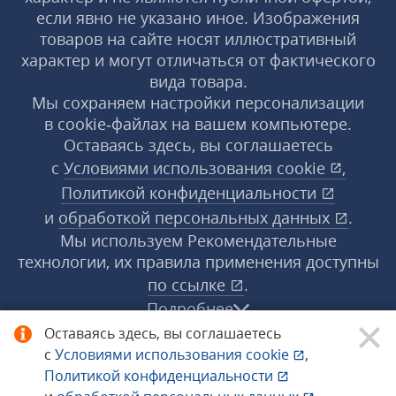
если явно не указано иное. Изображения
товаров на сайте носят иллюстративный
характер и могут отличаться от фактического
вида товара.
Мы сохраняем настройки персонализации
в cookie‑файлах на вашем компьютере.
Оставаясь здесь, вы соглашаетесь
с
Условиями использования
cookie
,
Политикой конфиденциальности
и
обработкой персональных данных
.
Мы используем Рекомендательные
технологии, их правила применения доступны
по ссылке
.
Подробнее
Оставаясь здесь, вы соглашаетесь
с
Условиями использования
cookie
,
© 1998−2026 «1С‑Рарус» ®. Все права
Политикой конфиденциальности
защищены.