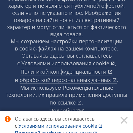
характер и не являются публичной офертой,
если явно не указано иное. Изображения
товаров на сайте носят иллюстративный
характер и могут отличаться от фактического
вида товара.
Мы сохраняем настройки персонализации
в cookie‑файлах на вашем компьютере.
Оставаясь здесь, вы соглашаетесь
с
Условиями использования
cookie
,
Политикой конфиденциальности
и
обработкой персональных данных
.
Мы используем Рекомендательные
технологии, их правила применения доступны
по ссылке
.
Подробнее
Оставаясь здесь, вы соглашаетесь
с
Условиями использования
cookie
,
© 1998−2026 «1С‑Рарус» ®. Все права