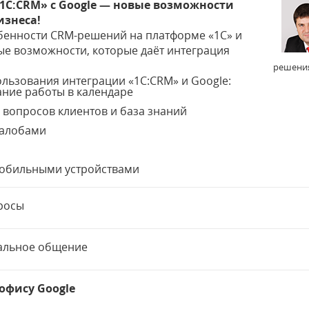
1С:CRM» с Google — новые возможности
изнеса!
бенности CRM-решений на платформе «1С» и
е возможности, которые даёт интеграция
решения
льзования интеграции «1С:CRM» и Google:
ние работы в календаре
 вопросов клиентов и база знаний
жалобами
мобильными устройствами
росы
альное общение
 офису Google