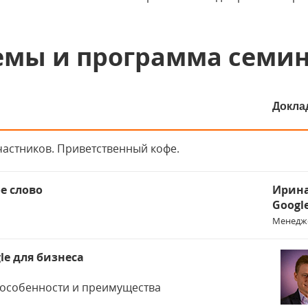
емы и программа семи
Докла
частников. Приветственный кофе.
е слово
Ирина
Googl
Менедже
le для бизнеса
особенности и преимущества