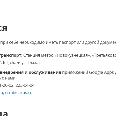
ся
таж (при себе необходимо иметь паспорт или другой доку
)
транспорт
: Станция метро «Новокузнецкая», «Третьяков
.7, БЦ «Балчуг Плаза»
 внедрения и обслуживания
приложений Google Apps 
 с нами:
31-20-02, 223-04-04
ru
,
crm@rarus.ru
да