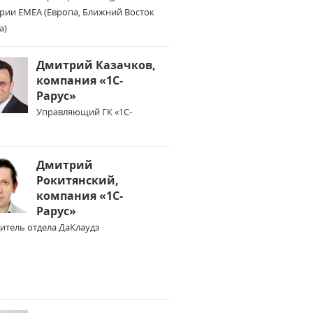
рии EMEA (Европа, Ближний Восток
а)
Дмитрий Казачков,
компания «1С-
Рарус»
Управляющий ГК «1С-
Дмитрий
Рокитянский,
компания «1С-
Рарус»
итель отдела ДаКлаудз