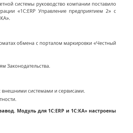
четной системы руководство компании поставило
рации «1C:ERP Управление предприятием 2» с
:КА».
рматах обмена с порталом маркировки «Честный
ям Законодательства.
с внешними системами и сервисами.
тности.
авод. Модуль для 1C:ERP и 1С:КА» настроены