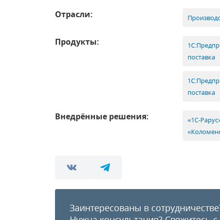
Отрасли:
Производс
Продукты:
1С:Предпр
поставка
1С:Предпр
поставка
Внедрённые решения:
«1С-Рарус
«Коломен
Заинтересованы в сотрудничестве
Нужна консультация?
Свяжитесь с