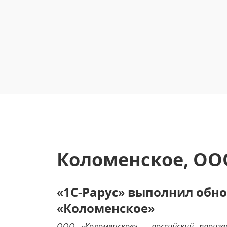
Коломенское, ОО
«1С-Рарус» выполнил обн
«Коломенское»
ООО «Коломенское» - российский произ