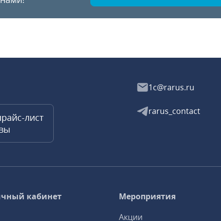
1c@rarus.ru
rarus_contact
прайс-лист
квы
чный кабинет
Мероприятия
Акции