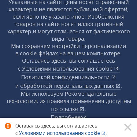
Указанные на сайте цены носят справочный
характер и не являются публичной офертой,
если явно не указано иное. Изображения
товаров на сайте носят иллюстративный
характер и могут отличаться от фактического
вида товара.
Мы сохраняем настройки персонализации
в cookie‑файлах на вашем компьютере.
Оставаясь здесь, вы соглашаетесь
с
Условиями использования
cookie
,
Политикой конфиденциальности
и
обработкой персональных данных
.
Мы используем Рекомендательные
технологии, их правила применения доступны
по ссылке
.
Подробнее
Оставаясь здесь, вы соглашаетесь
с
Условиями использования
cookie
,
© 1998−2026 «1С‑Рарус» ®. Все права