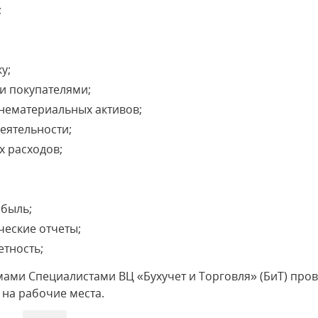
;
у;
и покупателями;
 нематериальных активов;
еятельности;
х расходов;
ибыль;
ческие отчеты;
тность;
мами Специалистами ВЦ «Бухучет и Торговля» (БиТ) пр
 на рабочие места.