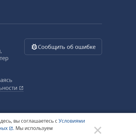
Сообщить об ошибке
,
тер
ваясь
ьности
здесь, вы соглашаетесь с
Условиями
нных
.
Мы используем