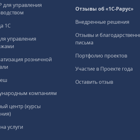
P для управления
Отзывы об «1С-Рарус»
зводством
Внедренные решения
а 1С
Отзывы и благодарственн
ля управления
письма
ажами
Портфолио проектов
матизация розничной
вли
Участие в Проекте года
реш
Оставить отзыв
ународным компаниям
ый центр (курсы
ния)
на услуги