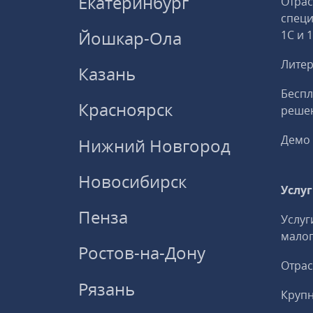
Екатеринбург
Отрас
спец
Йошкар-Ола
1С и 
Литер
Казань
Беспл
Красноярск
решен
Демо 
Нижний Новгород
Новосибирск
Услу
Пенза
Услуг
малог
Ростов-на-Дону
Отрас
Рязань
Круп