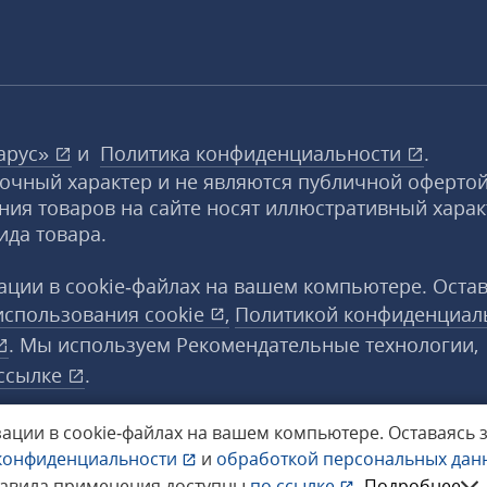
арус»
и
Политика конфиденциальности
.
вочный характер и не являются публичной офертой
ния товаров на сайте носят иллюстративный харак
ида товара.
ции в cookie‑файлах на вашем компьютере. Оста
использования
cookie
,
Политикой конфиденциал
. Мы используем Рекомендательные технологии,
ссылке
.
ации в cookie‑файлах на вашем компьютере.
Оставаясь 
конфиденциальности
и
обработкой персональных да
а защищены.
равила применения доступны
по ссылке
.
Подробнее