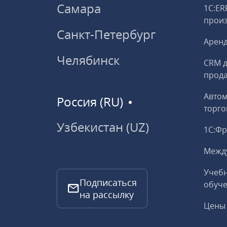
Самара
1С:ER
прои
Санкт-Петербург
Аренд
Челябинск
CRM д
прод
Авто
Россия (RU)
торго
Узбекистан (UZ)
1С:Ф
Межд
Учебн
Подписаться
обуче
на рассылку
Цены 