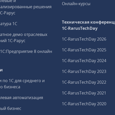
левые и
Онлайн-курсы
иализированные решения
1С‑Рарус
Техническая конференц
атура 1С
1C‑RarusTechDay
атное демо отраслевых
1C‑RarusTechDay 2026
ий 1С‑Рарус
1C‑RarusTechDay 2025
1С:Предприятие 8 онлайн
1C‑RarusTechDay 2024
ги
1C‑RarusTechDay 2023
и по 1С для среднего и
1C‑RarusTechDay 2022
о бизнеса
1C‑RarusTechDay 2021
левая автоматизация
1C‑RarusTechDay 2020
ный бизнес