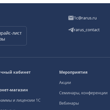
1c@rarus.ru
rarus_contact
прайс-лист
квы
чный кабинет
Мероприятия
Акции
рнет-магазин
Семинары, конференции
аммы и лицензии 1С
Вебинары