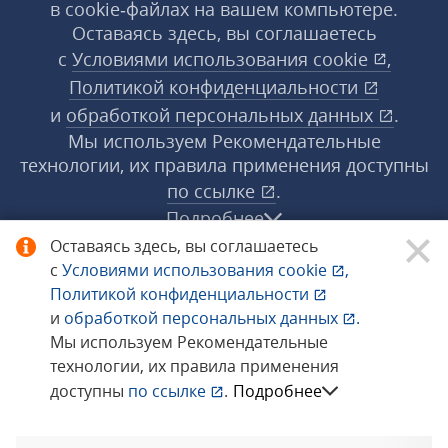
в cookie‑файлах на вашем компьютере.
Оставаясь здесь, вы соглашаетесь
с
Условиями использования
cookie
,
Политикой конфиденциальности
и
обработкой персональных данных
.
Мы используем Рекомендательные
технологии, их правила применения доступны
по ссылке
.
Подробнее
Оставаясь здесь, вы соглашаетесь
с
Условиями использования
cookie
,
© 1998−2026 «1С‑Рарус» ®. Все права
Политикой конфиденциальности
защищены.
и
обработкой персональных данных
.
Мы используем Рекомендательные
технологии, их правила применения
Сообщить об ошибке
доступны
по ссылке
.
Подробнее