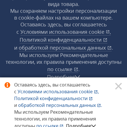
вида товара.
Мы сохраняем настройки персонализации
в cookie‑файлах на вашем компьютере.
Оставаясь здесь, вы соглашаетесь
с
Условиями использования
cookie
,
Политикой конфиденциальности
и
обработкой персональных данных
.
Мы используем Рекомендательные
технологии, их правила применения доступны
по ссылке
.
Подробнее
Оставаясь здесь, вы соглашаетесь
с
Условиями использования
cookie
,
© 1998−2026 «1С‑Рарус» ®. Все права
Политикой конфиденциальности
защищены.
и
обработкой персональных данных
.
Мы используем Рекомендательные
технологии, их правила применения
Сообщить об ошибке
доступны
по ссылке
.
Подробнее