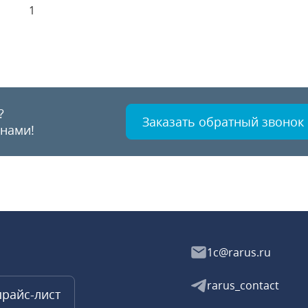
1
?
Заказать обратный звонок
 нами!
1c@rarus.ru
rarus_contact
прайс-лист