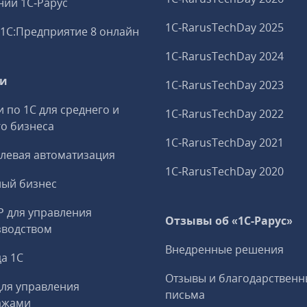
ий 1С‑Рарус
1C‑RarusTechDay 2025
1С:Предприятие 8 онлайн
1C‑RarusTechDay 2024
ги
1C‑RarusTechDay 2023
и по 1С для среднего и
1C‑RarusTechDay 2022
о бизнеса
1C‑RarusTechDay 2021
левая автоматизация
1C‑RarusTechDay 2020
ный бизнес
P для управления
Отзывы об «1С-Рарус»
зводством
Внедренные решения
а 1С
Отзывы и благодарственн
ля управления
письма
ажами