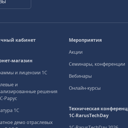
квы
чный кабинет
Мероприятия
Акции
рнет-магазин
Семинары, конференции
аммы и лицензии 1С
Вебинары
левые и
Онлайн-курсы
иализированные решения
1С‑Рарус
Техническая конференц
атура 1С
1C‑RarusTechDay
атное демо отраслевых
1C‑RarusTechDay 2026