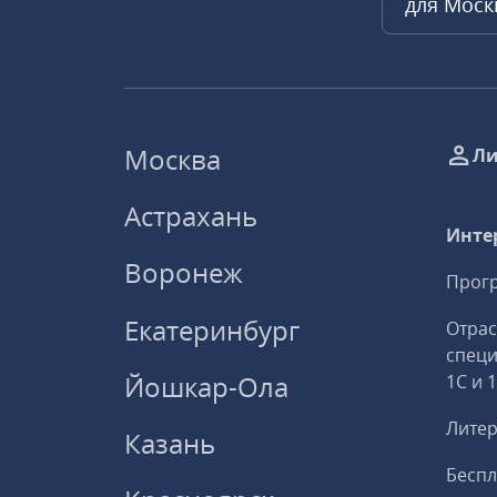
для Мос
Москва
Ли
Астрахань
Инте
Воронеж
Прогр
Екатеринбург
Отрас
спец
Йошкар-Ола
1С и 
Литер
Казань
Беспл