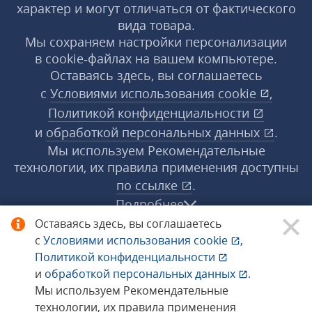
характер и могут отличаться от фактического
вида товара.
Мы сохраняем настройки персонализации
в cookie‑файлах на вашем компьютере.
Оставаясь здесь, вы соглашаетесь
с
Условиями использования
cookie
,
Политикой конфиденциальности
и
обработкой персональных данных
.
Мы используем Рекомендательные
технологии, их правила применения доступны
по ссылке
.
Подробнее
Оставаясь здесь, вы соглашаетесь
с
Условиями использования
cookie
,
© 1998−2026 «1С‑Рарус» ®. Все права
Политикой конфиденциальности
защищены.
и
обработкой персональных данных
.
Мы используем Рекомендательные
технологии, их правила применения