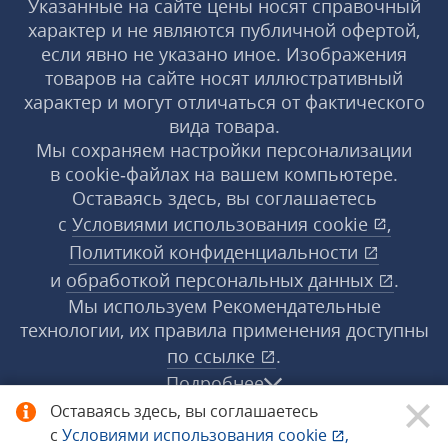
Указанные на сайте цены носят справочный
характер и не являются публичной офертой,
если явно не указано иное. Изображения
товаров на сайте носят иллюстративный
характер и могут отличаться от фактического
вида товара.
Мы сохраняем настройки персонализации
в cookie‑файлах на вашем компьютере.
Оставаясь здесь, вы соглашаетесь
с
Условиями использования
cookie
,
Политикой конфиденциальности
и
обработкой персональных данных
.
Мы используем Рекомендательные
технологии, их правила применения доступны
по ссылке
.
Подробнее
Оставаясь здесь, вы соглашаетесь
с
Условиями использования
cookie
,
© 1998−2026 «1С‑Рарус» ®. Все права