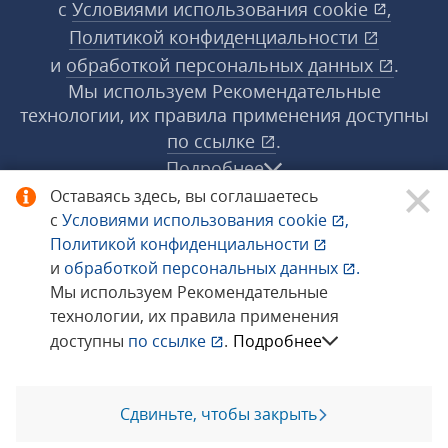
с
Условиями использования
cookie
,
Политикой конфиденциальности
и
обработкой персональных данных
.
Мы используем Рекомендательные
технологии, их правила применения доступны
по ссылке
.
Подробнее
Оставаясь здесь, вы соглашаетесь
с
Условиями использования
cookie
,
© 1998−2026 «1С‑Рарус» ®. Все права
Политикой конфиденциальности
защищены.
и
обработкой персональных данных
.
Мы используем Рекомендательные
технологии, их правила применения
Сообщить об ошибке
доступны
по ссылке
.
Подробнее
Сдвиньте, чтобы закрыть
Позвоните мне